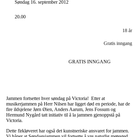
Søndag 16. september 2012
20.00
18 år
Gratis inngang
GRATIS INNGANG
Jammen fortsetter hver søndag på Victoria! Etter at
musikerjammen på Herr Nilsen har ligget død en periode, har de
fire ildsjelene Jørn Øien, Anders Aarum, Jens Fossum og
Hermund Nygård tatt initiativ til å la jammen gjenoppstå på
Victoria.
Dette firkløveret har også det kunstneriske ansvaret for jammen.
Vi håper at Søndagsjammen vil fortsette å vre naturlig møtested