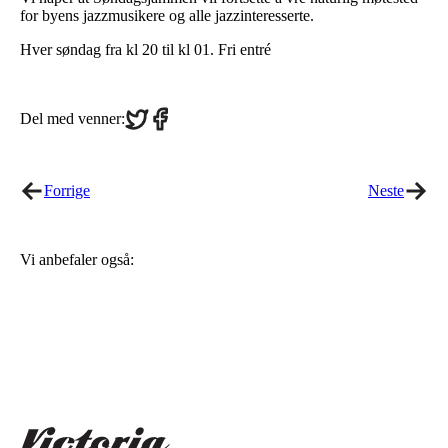
for byens jazzmusikere og alle jazzinteresserte.
Hver søndag fra kl 20 til kl 01. Fri entré
Share
Share
Del med venner:
on
on
Twitter
Facebook
Forrige
Neste
Vi anbefaler også: