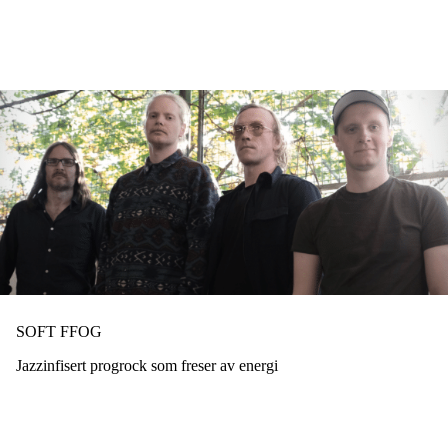
Hopp
til
hovedinnhold
SOFT FFOG
Jazzinfisert progrock som freser av energi