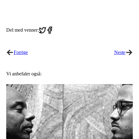
Share
Share
Del med venner:
on
on
Twitter
Facebook
Forrige
Neste
Vi anbefaler også: