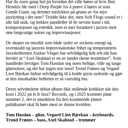
Har du noen gang lurt på hvordan det ville høres ut hvis Jimi
Hendrix ble med i Deep Purple for å prøve å høres ut som
Gentle Giant, og deretter mislykkes på grunn av for mye
jazzlytting i det siste? Trodde ikke det, men Soft Ffogs sound er i
alle fall unik, og trekker paralleller til de nevnte band i stil,
komposisjoner og estetikk, men er mer forankret i jazzen med
sine langvarige soloer og improvisasjoner.
De skaper en musikk som både syder av rockens energi og
overskudd og jazzens improvisatoriske frihet og temperament.
Jazzskribenten Audun Vinger har selvfølgelig helt rett når han
hevder at “Axel Skalstad er en av landet råeste trommiser”. Som
bandleder bevilger Tom Hasslan seg noen heftige, ville og lange
gitarsoloer, og det har ingen noe imot! Trond Frønes og Vegard
Lien Bjerkan bidrar selvfølgelig til å holde gryta sydende og gjør
at den musikalske helheten er så vanvittig bra.
Deres selvtittelerte debut album fikk strålende kritikker når den
kom i 2022 på Is It Jazz? Records, og i 2025 kommer plate
nummer 2, det er musikken fra den kommende platen
publikumet skal få høre mest av denne kvelden.
Tom Hasslan – gitar, Vegard Lien Bjerkan – keyboards,
Trond Frønes – bass, Axel Skalstad – trommer