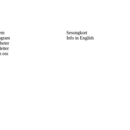
em
Sesongkort
ogram
Info in English
heter
letter
 oss