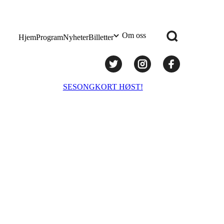
Om oss
Hjem
Program
Nyheter
Billetter
Praktisk info
SESONGKORT HØST!
Administrasjon
Styret
Teknisk utstyr/Technical equipment