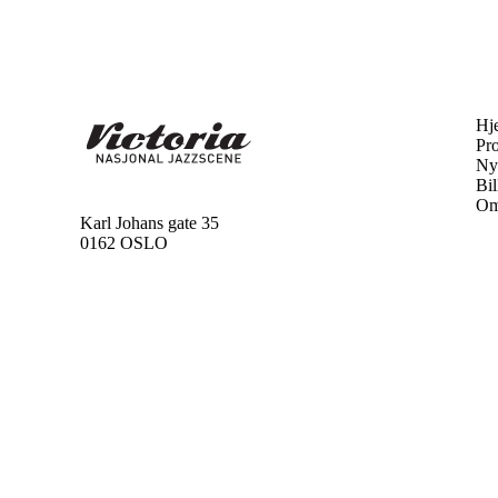
Hj
Pr
Ny
Bil
Om
Karl Johans gate 35
0162 OSLO