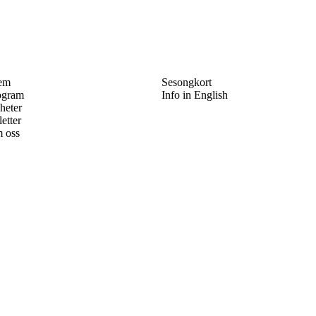
em
Sesongkort
ogram
Info in English
heter
letter
 oss