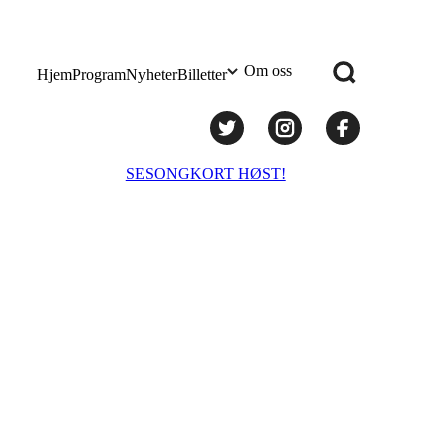
Om oss
Hjem
Program
Nyheter
Billetter
Praktisk info
SESONGKORT HØST!
Administrasjon
Styret
Teknisk utstyr/Technical equipment