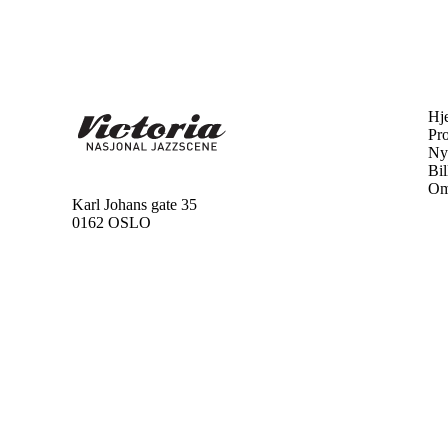
Hj
Pr
Ny
Bil
Om
Karl Johans gate 35
0162 OSLO