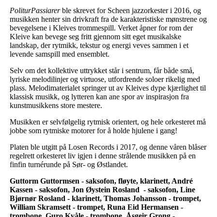
PoliturPassiarer
ble skrevet for Scheen jazzorkester i 2016, og
musikken henter sin drivkraft fra de karakteristiske mønstrene og
bevegelsene i Kleives trommespill. Verket åpner for rom der
Kleive kan bevege seg fritt gjennom sitt eget musikalske
landskap, der rytmikk, tekstur og energi veves sammen i et
levende samspill med ensemblet.
Selv om det kollektive uttrykket står i sentrum, får både små,
lyriske melodilinjer og virtuose, utfordrende soloer rikelig med
plass. Melodimaterialet springer ut av Kleives dype kjærlighet til
klassisk musikk, og lytteren kan ane spor av inspirasjon fra
kunstmusikkens store mestere.
Musikken er selvfølgelig rytmisk orientert, og hele orkesteret må
jobbe som rytmiske motorer for å holde hjulene i gang!
Platen ble utgitt på Losen Records i 2017, og denne våren blåser
regelrett orkesteret liv igjen i denne strålende musikken på en
finfin turnérunde på Sør- og Østlandet.
Guttorm Guttormsen - saksofon, fløyte, klarinett, André
Kassen - saksofon, Jon Øystein Rosland - saksofon, Line
Bjørnør Rosland - klarinett, Thomas Johansson - trompet,
William Skramsett - trompet, Runa Eid Hermansen -
trombone, Guro Kvåle - trombone, Åsgeir Grong -