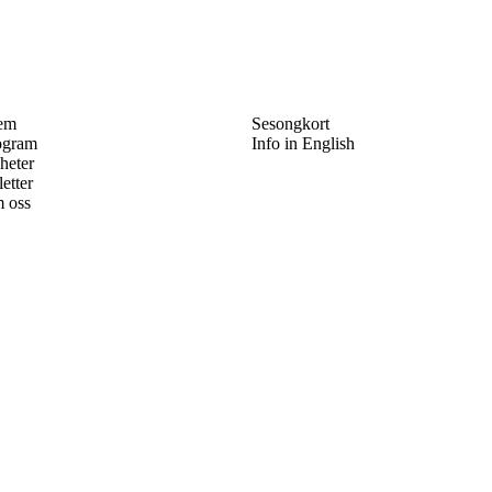
em
Sesongkort
ogram
Info in English
heter
letter
 oss