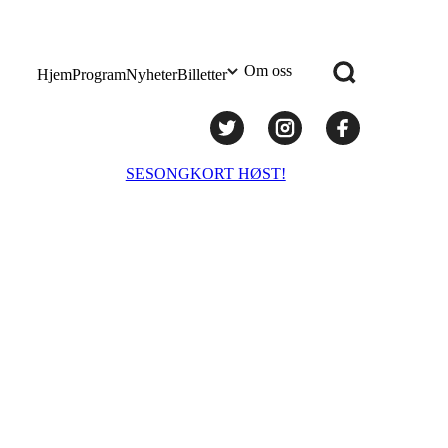
Om oss
Hjem
Program
Nyheter
Billetter
Praktisk info
SESONGKORT HØST!
Administrasjon
Styret
Teknisk utstyr/Technical equipment