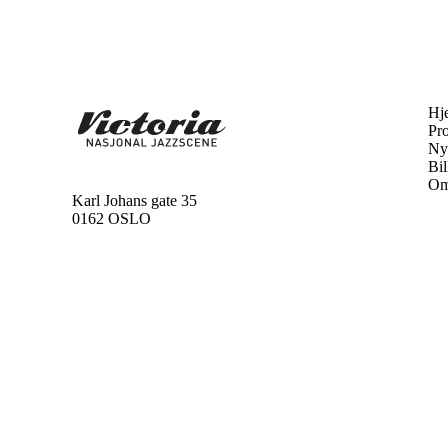
Hj
Pr
Ny
Bil
Om
Karl Johans gate 35
0162 OSLO