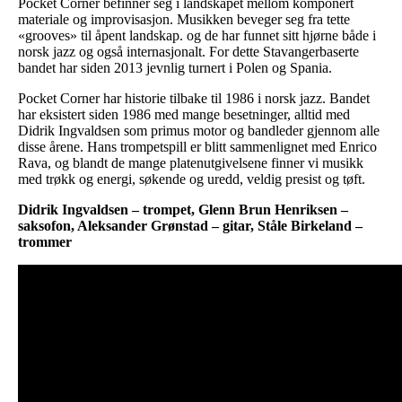
Pocket Corner befinner seg i landskapet mellom komponert
materiale og improvisasjon. Musikken beveger seg fra tette
«grooves» til åpent landskap. og de har funnet sitt hjørne både i
norsk jazz og også internasjonalt. For dette Stavangerbaserte
bandet har siden 2013 jevnlig turnert i Polen og Spania.
Pocket Corner har historie tilbake til 1986 i norsk jazz. Bandet
har eksistert siden 1986 med mange besetninger, alltid med
Didrik Ingvaldsen som primus motor og bandleder gjennom alle
disse årene. Hans trompetspill er blitt sammenlignet med Enrico
Rava, og blandt de mange platenutgivelsene finner vi musikk
med trøkk og energi, søkende og uredd, veldig presist og tøft.
Didrik Ingvaldsen – trompet, Glenn Brun Henriksen –
saksofon, Aleksander Grønstad – gitar, Ståle Birkeland –
trommer