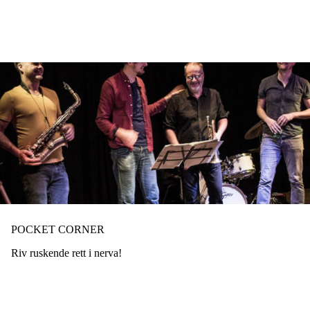
Hopp
til
hovedinnhold
POCKET CORNER
Riv ruskende rett i nerva!