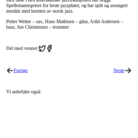
Spellemannspriser for beste jazzplater, og har spilt og arrangert
musikk med kremen av norsk jazz.
Petter Wettre – sax, Hans Mathisen – gitar, Arild Andersen –
bass, Jon Christensen – trommer
Share
Share
Del med venner:
on
on
Twitter
Facebook
Forrige
Neste
Vi anbefaler også: