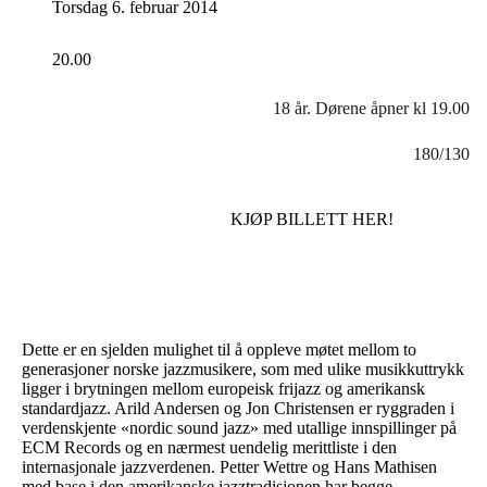
Torsdag 6. februar 2014
20.00
18 år. Dørene åpner kl 19.00
180/130
KJØP BILLETT HER!
Dette er en sjelden mulighet til å oppleve møtet mellom to
generasjoner norske jazzmusikere, som med ulike musikkuttrykk
ligger i brytningen mellom europeisk frijazz og amerikansk
standardjazz. Arild Andersen og Jon Christensen er ryggraden i
verdenskjente «nordic sound jazz» med utallige innspillinger på
ECM Records og en nærmest uendelig merittliste i den
internasjonale jazzverdenen. Petter Wettre og Hans Mathisen
med base i den amerikanske jazztradisjonen har begge