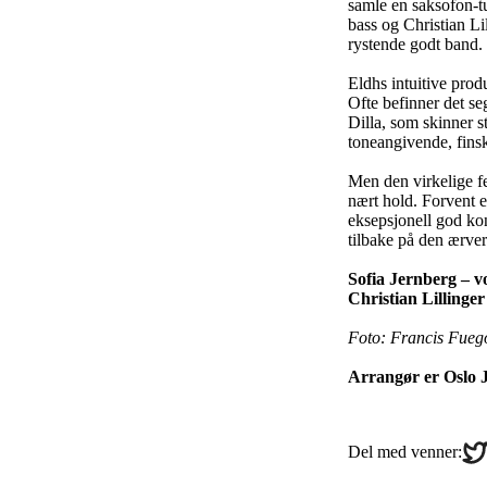
samle en saksofon-
bass og Christian Li
rystende godt band.
Eldhs intuitive pro
Ofte befinner det s
Dilla, som skinner 
toneangivende, finsk
Men den virkelige fe
nært hold. Forvent e
eksepsjonell god ko
tilbake på den ærve
Sofia Jernberg – v
Christian Lillinge
Foto:
Francis Fueg
Arrangør er Oslo J
Sha
Del med venner:
on