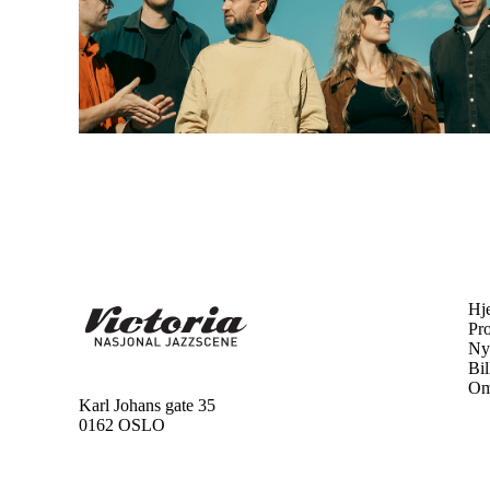
Hj
Pr
Ny
Bil
Om
Karl Johans gate 35
0162 OSLO