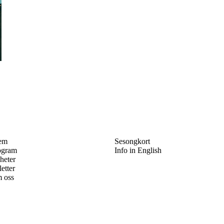
em
Sesongkort
ogram
Info in English
heter
letter
 oss