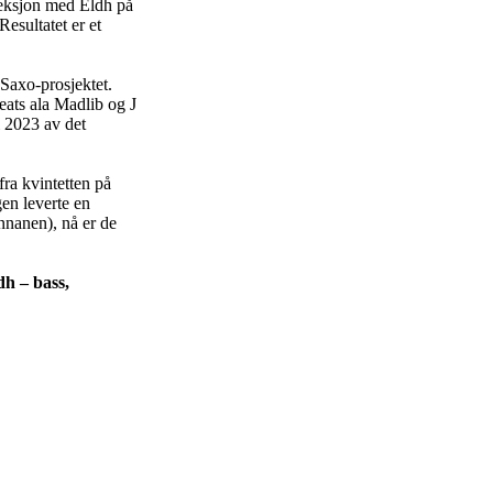
eksjon med Eldh på
esultatet er et
Saxo-prosjektet.
ats ala Madlib og J
 i 2023 av det
fra kvintetten på
gen leverte en
nnanen), nå er de
dh – bass,