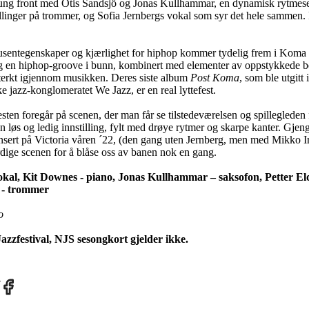
tung front med Otis Sandsjö og Jonas Kullhammar, en dynamisk rytmes
llinger på trommer, og Sofia Jernbergs vokal som syr det hele sammen. R
dusentegenskaper og kjærlighet for hiphop kommer tydelig frem i Koma 
eg en hiphop-groove i bunn, kombinert med elementer av oppstykkede be
sterkt igjennom musikken. Deres siste album
Post Koma
, som ble utgitt
e jazz-konglomeratet We Jazz, er en real lyttefest.
sten foregår på scenen, der man får se tilstedeværelsen og spillegleden 
n løs og ledig innstilling, fylt med drøye rytmer og skarpe kanter. Gjen
nsert på Victoria våren ´22, (den gang uten Jernberg, men med Mikko I
rdige scenen for å blåse oss av banen nok en gang.
okal, Kit Downes - piano, Jonas Kullhammar – saksofon, Petter El
r - trommer
o
azzfestival, NJS sesongkort gjelder ikke.
re
Share
on