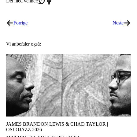
Del med venner:
on
on
Twitter
Facebook
Forrige
Neste
Vi anbefaler også:
JAMES BRANDON LEWIS & CHAD TAYLOR |
OSLOJAZZ 2026