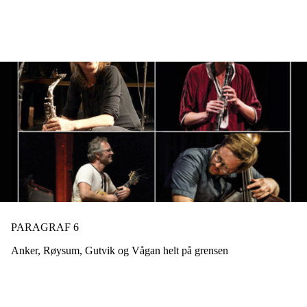
Hopp
til
hovedinnhold
PARAGRAF 6
Anker, Røysum, Gutvik og Vågan helt på grensen