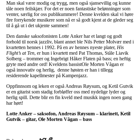
Man skal være modig og trygg, men også sjansevillig og kunne
tåle noen feilskjær. For det er noen fantastiske belønninger som
venter, særlig for oss publikummere! Denne kvelden skal vi høre
fire forrykende musikere som nå er så godt kjent at de gleder seg
til å gå ut i det ukjente sammen!
Den danske saksofonisten Lotte Anker har et langt og godt
forhold til norsk jazzliv, blant annet ble Nils Petter Molvær med i
kvartetten hennes i 1992. På en av hennes nyeste plater,
His
Flight’s at Ten
, er hun i kvartett med Pat Thomas, Ståle Liavik
Solberg – trommer og Ingebrigt Håker Flaten på bass; en heftig
gryte med andre ord! Kveldens bassistOle Morten Vågan er
også innovativ og herlig, denne høsten er han i tillegg
residerende kapellmester på Kampenjazz.
Oppfinnsom og leken er også Andreas Røysum, og Ketil Gutvik
er en gitarist som stadig forbløffer oss med nydelige lyder og
herlig spill. Dette blir en fin kveld med musikk ingen noen gang
har hørt!
Lotte Anker – saksofon, Andreas Røysum – klarinett, Ketil
Gutvik – gitar, Ole Morten Vågan – bass
Share
Share