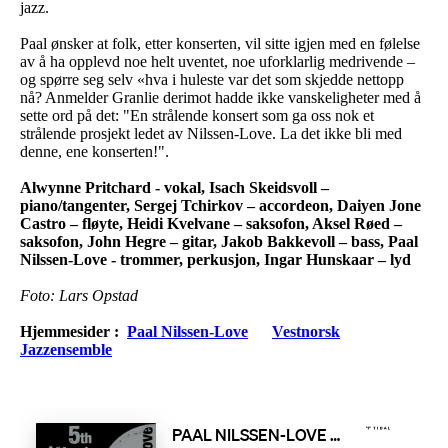
jazz.
Paal ønsker at folk, etter konserten, vil sitte igjen med en følelse
av å ha opplevd noe helt uventet, noe uforklarlig medrivende –
og spørre seg selv «hva i huleste var det som skjedde nettopp
nå? Anmelder Granlie derimot hadde ikke vanskeligheter med å
sette ord på det: "En strålende konsert som ga oss nok et
strålende prosjekt ledet av Nilssen-Love. La det ikke bli med
denne, ene konserten!".
Alwynne Pritchard - vokal, Isach Skeidsvoll –
piano/tangenter, Sergej Tchirkov – accordeon, Daiyen Jone
Castro – fløyte, Heidi Kvelvane – saksofon, Aksel Røed –
saksofon, John Hegre – gitar, Jakob Bakkevoll – bass, Paal
Nilssen-Love - trommer, perkusjon, Ingar Hunskaar – lyd
Foto: Lars Opstad
Hjemmesider :
Paal Nilssen-Love
Vestnorsk
Jazzensemble