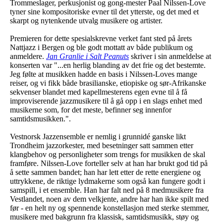
Trommeslager, perkusjonist og gong-mester Paal Nilssen-Love
tyner sine kompositoriske evner til det ytterste, og det med et
skarpt og nytenkende utvalg musikere og artister.
Premieren for dette spesialskrevne verket fant sted på årets
Nattjazz i Bergen og ble godt mottatt av både publikum og
anmeldere.
Jan Granlie i Salt Peanuts
skriver i sin anmeldelse at
konserten var "...en herlig blanding av det frie og det bestemte.
Jeg følte at musikken hadde en basis i Nilssen-Loves mange
reiser, og vi fikk både brasilianske, etiopiske og sør-Afrikanske
sekvenser blandet med kapellmesterens egen evne til å få
improviserende jazzmusikere til å gå opp i en slags enhet med
musikerne som, for det meste, befinner seg innenfor
samtidsmusikken.".
Vestnorsk Jazzensemble er nemlig i grunnidé ganske likt
Trondheim jazzorkester, med besetninger satt sammen etter
klangbehov og personligheter som trengs for musikken de skal
framføre. Nilssen-Love forteller selv at han har brukt god tid på
å sette sammen bandet; han har lett etter de rette energiene og
uttrykkene, de riktige lydmakerne som også kan fungere godt i
samspill, i et ensemble. Han har falt ned på 8 medmusikere fra
Vestlandet, noen av dem velkjente, andre har han ikke spilt med
før - en helt ny og spennende konstellasjon med sterke stemmer,
musikere med bakgrunn fra klassisk, samtidsmusikk, støy og