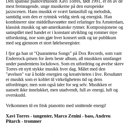
Den spanske pianovirtuosen Xavi Torres, født 1991, er en av de
mest fremragende, unge musikerne på den europeiske
jazzscenen. Hans musikk er svært fantasifull og melodisk,
samtidig som den er rytmisk veldig sterk og energisk. Han
kombinerer sine middelhavsrøtter med erfaringer fra Amsterdam,
klassisk musikk og sør-amerikanske rytmer. Komposisjonene og
samspillet med bandet er i konstant utvikling og rommer mye
utforskning, noe som gjør hver konsert unik og tar publikum
med seg gjennom et stort følelsesregister.
I fjor ga han ut "Quarantena Songs” på Dox Records, som vant
Enderrock-prisen for årets beste album, all musikken unnfanget
under pandemiens lockdown. Som en utfordring og øvelse skrev
Torres ett nytt stykke musikk hver dag. Målet med den
"øvelsen" var å holde energien og kreativiteten i live. Resultatet
er musikk som er koblet til virkelighetens tid og dens
utfordringer, men som også taler for seg selv. Musikken er
uansett ikke innelukket, men utadvendt, full av energi, luft og
overskudd.
Velkommen til en frisk pianotrio med smittende energi!
Xavi Torres - tangenter, Marco Zenini - bass, Andreu
Pitarch - trommer