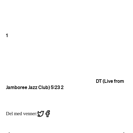
Share
Share
Del med venner:
on
on
Twitter
Facebook