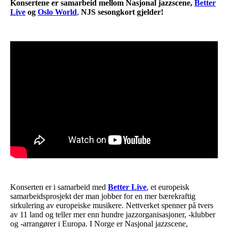
Konsertene er samarbeid mellom Nasjonal jazzscene,
Better
Live
og
Oslo World
,
NJS sesongkort gjelder!
Konserten er i samarbeid med
Better Live
, et europeisk
samarbeidsprosjekt der man jobber for en mer bærekraftig
sirkulering av europeiske musikere. Nettverket spenner på tvers
av 11 land og teller mer enn hundre jazzorganisasjoner, -klubber
og -arrangører i Europa. I Norge er Nasjonal jazzscene,