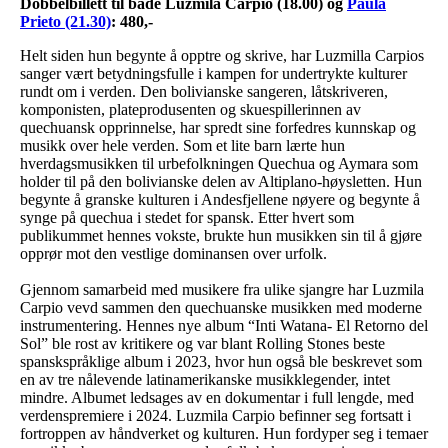
Dobbelbillett til både Luzmila Carpio (18.00) og
Paula
Prieto (21.30)
: 480,-
Helt siden hun begynte å opptre og skrive, har Luzmilla Carpios
sanger vært betydningsfulle i kampen for undertrykte kulturer
rundt om i verden. Den bolivianske sangeren, låtskriveren,
komponisten, plateprodusenten og skuespillerinnen av
quechuansk opprinnelse, har spredt sine forfedres kunnskap og
musikk over hele verden. Som et lite barn lærte hun
hverdagsmusikken til urbefolkningen Quechua og Aymara som
holder til på den bolivianske delen av Altiplano-høysletten. Hun
begynte å granske kulturen i Andesfjellene nøyere og begynte å
synge på quechua i stedet for spansk. Etter hvert som
publikummet hennes vokste, brukte hun musikken sin til å gjøre
opprør mot den vestlige dominansen over urfolk.
Gjennom samarbeid med musikere fra ulike sjangre har Luzmila
Carpio vevd sammen den quechuanske musikken med moderne
instrumentering. Hennes nye album “Inti Watana- El Retorno del
Sol” ble rost av kritikere og var blant Rolling Stones beste
spanskspråklige album i 2023, hvor hun også ble beskrevet som
en av tre nålevende latinamerikanske musikklegender, intet
mindre. Albumet ledsages av en dokumentar i full lengde, med
verdenspremiere i 2024. Luzmila Carpio befinner seg fortsatt i
fortroppen av håndverket og kulturen. Hun fordyper seg i temaer