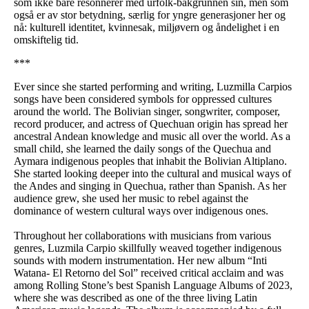
som ikke bare resonnerer med urfolk-bakgrunnen sin, men som
også er av stor betydning, særlig for yngre generasjoner her og
nå: kulturell identitet, kvinnesak, miljøvern og åndelighet i en
omskiftelig tid.
***
Ever since she started performing and writing, Luzmilla Carpios
songs have been considered symbols for oppressed cultures
around the world. The Bolivian singer, songwriter, composer,
record producer, and actress of Quechuan origin has spread her
ancestral Andean knowledge and music all over the world. As a
small child, she learned the daily songs of the Quechua and
Aymara indigenous peoples that inhabit the Bolivian Altiplano.
She started looking deeper into the cultural and musical ways of
the Andes and singing in Quechua, rather than Spanish. As her
audience grew, she used her music to rebel against the
dominance of western cultural ways over indigenous ones.
Throughout her collaborations with musicians from various
genres, Luzmila Carpio skillfully weaved together indigenous
sounds with modern instrumentation. Her new album “Inti
Watana- El Retorno del Sol” received critical acclaim and was
among Rolling Stone’s best Spanish Language Albums of 2023,
where she was described as one of the three living Latin