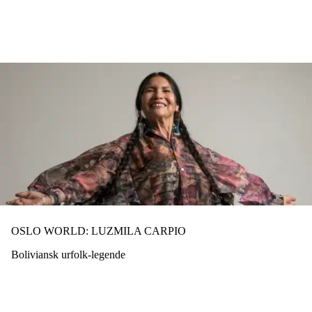
Hopp
til
hovedinnhold
OSLO WORLD: LUZMILA CARPIO
Boliviansk urfolk-legende