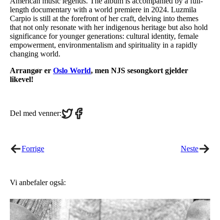
American music legends. The album is accompanied by a full-
length documentary with a world premiere in 2024. Luzmila
Carpio is still at the forefront of her craft, delving into themes
that not only resonate with her indigenous heritage but also hold
significance for younger generations: cultural identity, female
empowerment, environmentalism and spirituality in a rapidly
changing world.
Arrangør er
Oslo World
, men NJS sesongkort gjelder
likevel!
Share
Share
Del med venner:
on
on
Twitter
Facebook
Forrige
Neste
Vi anbefaler også: