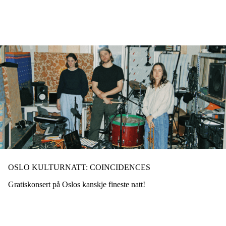
Hopp
til
hovedinnhold
OSLO KULTURNATT: COINCIDENCES
Gratiskonsert på Oslos kanskje fineste natt!