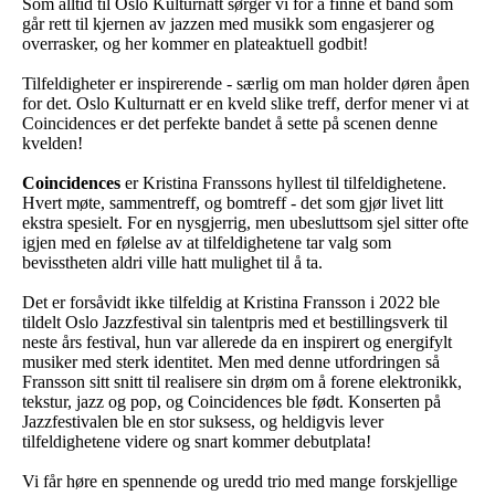
Som alltid til Oslo Kulturnatt sørger vi for å finne et band som
går rett til kjernen av jazzen med musikk som engasjerer og
overrasker, og her kommer en plateaktuell godbit!
Tilfeldigheter er inspirerende - særlig om man holder døren åpen
for det. Oslo Kulturnatt er en kveld slike treff, derfor mener vi at
Coincidences er det perfekte bandet å sette på scenen denne
kvelden!
Coincidences
er Kristina Franssons hyllest til tilfeldighetene.
Hvert møte, sammentreff, og bomtreff - det som gjør livet litt
ekstra spesielt. For en nysgjerrig, men ubesluttsom sjel sitter ofte
igjen med en følelse av at tilfeldighetene tar valg som
bevisstheten aldri ville hatt mulighet til å ta.
Det er forsåvidt ikke tilfeldig at Kristina Fransson i 2022 ble
tildelt Oslo Jazzfestival sin talentpris med et bestillingsverk til
neste års festival, hun var allerede da en inspirert og energifylt
musiker med sterk identitet. Men med denne utfordringen så
Fransson sitt snitt til realisere sin drøm om å forene elektronikk,
tekstur, jazz og pop, og Coincidences ble født. Konserten på
Jazzfestivalen ble en stor suksess, og heldigvis lever
tilfeldighetene videre og snart kommer debutplata!
Vi får høre en spennende og uredd trio med mange forskjellige