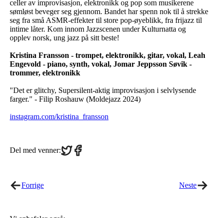
celler av improvisasjon, elektronikk og pop som musikerene
sømløst beveger seg gjennom. Bandet har spenn nok til å strekke
seg fra små ASMR-effekter til store pop-øyeblikk, fra frijazz til
intime låter. Kom innom Jazzscenen under Kulturnatta og
opplev norsk, ung jazz på sitt beste!
Kristina Fransson - trompet, elektronikk, gitar, vokal, Leah
Engevold - piano, synth, vokal, Jomar Jeppsson Søvik -
trommer, elektronikk
"Det er glitchy, Supersilent-aktig improvisasjon i selvlysende
farger." - Filip Roshauw (Moldejazz 2024)
instagram.com/kristina_fransson
Share
Share
Del med venner:
on
on
Twitter
Facebook
Forrige
Neste