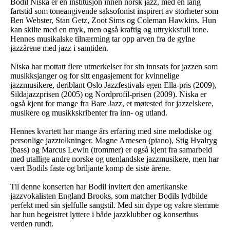
Bodil Niska er en institusjon innen norsk jazz, med en lang
fartstid som toneangivende saksofonist inspirert av storheter som
Ben Webster, Stan Getz, Zoot Sims og Coleman Hawkins. Hun
kan skilte med en myk, men også kraftig og uttrykksfull tone.
Hennes musikalske tilnærming tar opp arven fra de gylne
jazzårene med jazz i samtiden.
Niska har mottatt flere utmerkelser for sin innsats for jazzen som
musikksjanger og for sitt engasjement for kvinnelige
jazzmusikere, deriblant Oslo Jazzfestivals egen Ella-pris (2009),
Sildajazzprisen (2005) og Nordprofil-prisen (2009). Niska er
også kjent for mange fra Bare Jazz, et møtested for jazzelskere,
musikere og musikkskribenter fra inn- og utland.
Hennes kvartett har mange års erfaring med sine melodiske og
personlige jazztolkninger. Magne Arnesen (piano), Stig Hvalryg
(bass) og Marcus Lewin (trommer) er også kjent fra samarbeid
med utallige andre norske og utenlandske jazzmusikere, men har
vært Bodils faste og briljante komp de siste årene.
Til denne konserten har Bodil invitert den amerikanske
jazzvokalisten England Brooks, som matcher Bodils lydbilde
perfekt med sin sjelfulle sangstil. Med sin dype og vakre stemme
har hun begeistret lyttere i både jazzklubber og konserthus
verden rundt.