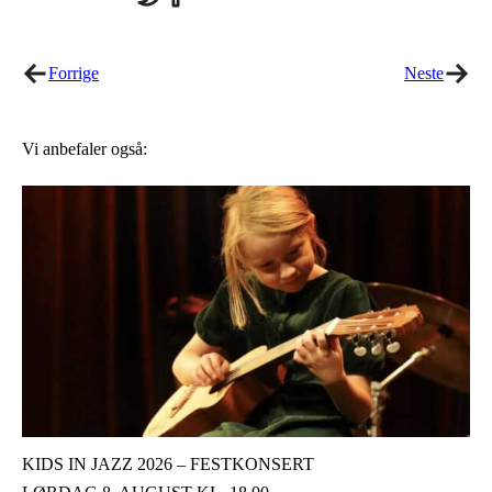
on
on
Twitter
Facebook
Forrige
Neste
Vi anbefaler også:
KIDS IN JAZZ 2026 – FESTKONSERT