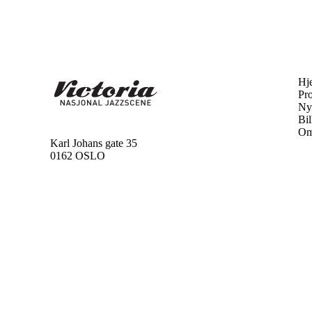
Hj
Pr
Ny
Bil
Om
Karl Johans gate 35
0162 OSLO