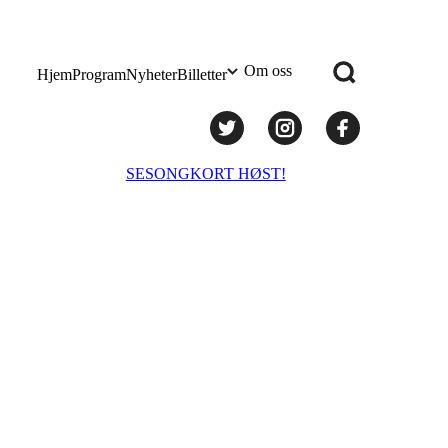
Om oss
Hjem
Program
Nyheter
Billetter
Praktisk info
SESONGKORT HØST!
Administrasjon
Styret
Teknisk utstyr/Technical equipment