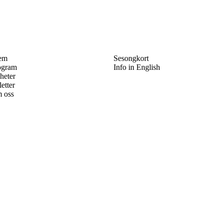
em
Sesongkort
ogram
Info in English
heter
letter
 oss