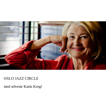
Hopp
til
hovedinnhold
OSLO JAZZ CIRCLE
med selveste Karin Krog!