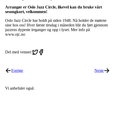
Arrangør er Oslo Jazz Circle, likevel kan du bruke vårt
sesongkort, velkommen!
Oslo Jazz Circle har holdt på siden 1948. Nå holder de møtene
sine hos oss! Hver første tirsdag i måneden blir du ført gjennom
jazzens dypeste irrganger og opp i lyset. Mer info på
www.ojc.no
Share
Share
Del med venner:
on
on
Twitter
Facebook
Forrige
Neste
Vi anbefaler også: