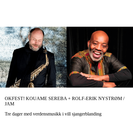
Hopp
til
hovedinnhold
OKFEST! KOUAME SEREBA + ROLF-ERIK NYSTRØM /
JAM
Tre dager med verdensmusikk i vill sjangerblanding