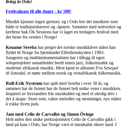
living in Oslo!
Festivalpass til alle dager - kr 500
!
Musikk kjenner ingen grenser, og i Oslo bor det musikere som
både er tradisjonsbærere og -åpnere. Sammen med nettverket og
kreftene bak Ok Sessions har vi laget en tredagers festival med
det beste fra verden i Norge!
Kouame Sereba
har preget det norske musikklivet siden han
flyttet til Norge fra hjemlandet Elfenbenskysten i 1983.
Sangeren og multiinstrumentalisten har i tillegg til egen
soloprosjekter samarbeidet bredt innen jazz, folkemusikk og
moderne afrikansk musikk. Mest kjent er albumet
Fra Senegal
til Setesdal
, et møte mellom norsk og vestafrikansk folkemusikk.
Rolf-Erik Nystrøm
har spilt med Sereba i over 30 år, og
sammen har de funnet har de funnet helt unike veier i musikken.
Inspirert av hverandres frie musikalitet og med et utrolig driv i
det å skape: Store rom, vakre melodier og stemninger, nye måter
å rokke livets puls.
Jam med Celio de Carvalho og Simon Övinge
Helt siden den unike perkusjonisten Celio de Carvalho gikk i
land på kaia i Oslo, har Norge vært et musikalsk rikere land. I