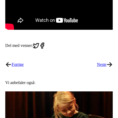
Share
Share
Del med venner:
on
on
Twitter
Facebook
Forrige
Neste
Vi anbefaler også: