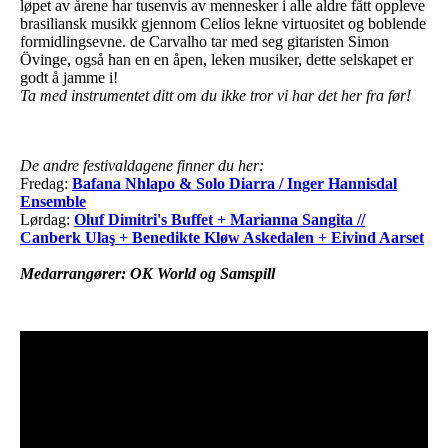
løpet av årene har tusenvis av mennesker i alle aldre fått oppleve
brasiliansk musikk gjennom Celios lekne virtuositet og boblende
formidlingsevne. de Carvalho tar med seg gitaristen Simon
Övinge, også han en en åpen, leken musiker, dette selskapet er
godt å jamme i!
Ta med instrumentet ditt om du ikke tror vi har det her fra før!
De andre festivaldagene finner du her:
Fredag:
Bafana Nhlapo & Solo Diarra / Inger Hannisdal
Ensemble
Lørdag:
Oluf Dimitri's Buffet + Marianna Sangita //
Canberk Ulaş + Benedikte Kløw Askedalen + Eivind Aarset
Medarrangører: OK World og Samspill