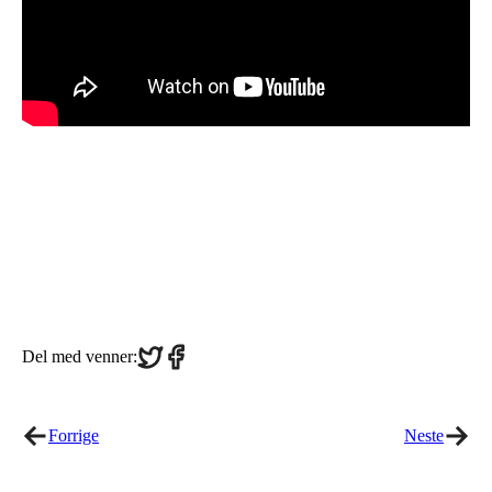
Share
Share
Del med venner:
on
on
Twitter
Facebook
Forrige
Neste