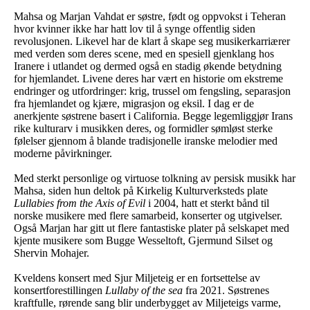
Mahsa og Marjan Vahdat er søstre, født og oppvokst i Teheran
hvor kvinner ikke har hatt lov til å synge offentlig siden
revolusjonen. Likevel har de klart å skape seg musikerkarriærer
med verden som deres scene, med en spesiell gjenklang hos
Iranere i utlandet og dermed også en stadig økende betydning
for hjemlandet. Livene deres har vært en historie om ekstreme
endringer og utfordringer: krig, trussel om fengsling, separasjon
fra hjemlandet og kjære, migrasjon og eksil. I dag er de
anerkjente søstrene basert i California. Begge legemliggjør Irans
rike kulturarv i musikken deres, og formidler sømløst sterke
følelser gjennom å blande tradisjonelle iranske melodier med
moderne påvirkninger.
Med sterkt personlige og virtuose tolkning av persisk musikk har
Mahsa, siden hun deltok på Kirkelig Kulturverksteds plate
Lullabies from the Axis of Evil
i 2004, hatt et sterkt bånd til
norske musikere med flere samarbeid, konserter og utgivelser.
Også Marjan har gitt ut flere fantastiske plater på selskapet med
kjente musikere som Bugge Wesseltoft, Gjermund Silset og
Shervin Mohajer.
Kveldens konsert med Sjur Miljeteig er en fortsettelse av
konsertforestillingen
Lullaby of the sea
fra 2021. Søstrenes
kraftfulle, rørende sang blir underbygget av Miljeteigs varme,