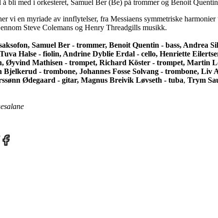
l å bli med i orkesteret, Samuel Ber (Be) på trommer og Benoit Quentin
er vi en myriade av innflytelser, fra Messiaens symmetriske harmonier 
gjennom Steve Colemans og Henry Threadgills musikk.
 saksofon, Samuel Ber - trommer, Benoit Quentin - bass, Andrea Si
Tuva Halse - fiolin, Andrine Dyblie Erdal - cello, Henriette Eilertse
n, Øyvind Mathisen - trompet, Richard Köster - trompet, Martin 
 Bjelkerud - trombone, Johannes Fosse Solvang - trombone, Liv 
ssønn Ødegaard - gitar, Magnus Breivik Løvseth - tuba
,
Trym Sau
esalane
re
Share
on
tter
Facebook