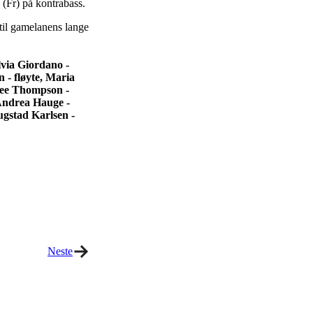
 (Fr) på kontrabass.
til gamelanens lange
lvia Giordano -
n - fløyte, Maria
Lee Thompson -
Andrea Hauge -
gstad Karlsen -
Neste