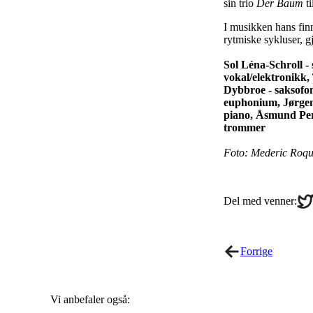
sin trio
Der Baum
ti
I musikken hans finn
rytmiske sykluser, 
Sol Léna-Schroll -
vokal/elektronikk, 
Dybbroe - saksofo
euphonium, Jørgen
piano, Åsmund Per
trommer
Foto: Mederic Roqu
Sha
Del med venner:
on
Twi
Forrige
Vi anbefaler også: