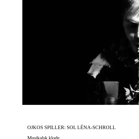
OJKOS SPILLER: SOL LÉNA-SCHROLL
Musikalsk klode