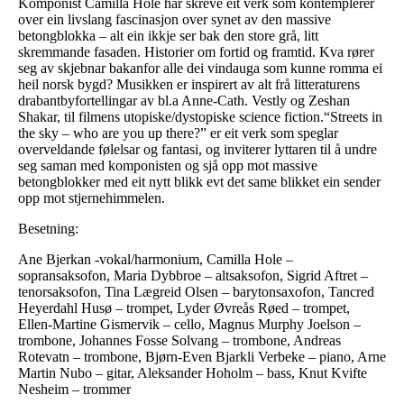
Komponist Camilla Hole har skreve eit verk som kontemplerer
over ein livslang fascinasjon over synet av den massive
betongblokka – alt ein ikkje ser bak den store grå, litt
skremmande fasaden. Historier om fortid og framtid. Kva rører
seg av skjebnar bakanfor alle dei vindauga som kunne romma ei
heil norsk bygd? Musikken er inspirert av alt frå litteraturens
drabantbyfortellingar av bl.a Anne-Cath. Vestly og Zeshan
Shakar, til filmens utopiske/dystopiske science fiction.“Streets in
the sky – who are you up there?” er eit verk som speglar
overveldande følelsar og fantasi, og inviterer lyttaren til å undre
seg saman med komponisten og sjå opp mot massive
betongblokker med eit nytt blikk evt det same blikket ein sender
opp mot stjernehimmelen.
Besetning:
Ane Bjerkan -vokal/harmonium, Camilla Hole –
sopransaksofon, Maria Dybbroe – altsaksofon, Sigrid Aftret –
tenorsaksofon, Tina Lægreid Olsen – barytonsaxofon, Tancred
Heyerdahl Husø – trompet, Lyder Øvreås Røed – trompet,
Ellen-Martine Gismervik – cello, Magnus Murphy Joelson –
trombone, Johannes Fosse Solvang – trombone, Andreas
Rotevatn – trombone, Bjørn-Even Bjarkli Verbeke – piano, Arne
Martin Nubo – gitar, Aleksander Hoholm – bass, Knut Kvifte
Nesheim – trommer