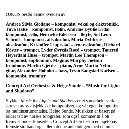
OJKOS består denne kvelden av:
Andrea Silvia Giodano – komponist, vokal og elektronikk,
Tuva Halse – komponist, fiolin, Andrine Dyblie Erdal –
komponist, cello, Henriette Eilertsen – fløyte, Sol Lena-
Schroll – komponist, altsaksofon, Maria Dybbroe –
altsaksofon, Kristoffer Lippestad – tenorsaksofon, Richard
Köster – trompet, Lyder Øvreås Røed – trompet, Tancred
Heyerdahl Husø – trompet, Martin Lee Thompson –
komponist, euphonium, Magnus Murphy Joelson –
trombone, Martin Gjerde – piano, Arne Martin Nybo –
gitar, Alexander Hoholm – bass, Trym Saugstad Karlsen –
komponist, trommer
Concept Art Orchestra & Helge Sunde – “Music for Lights
and Shadows”
Stykket
Music for Lights and Shadows
er et samarbeidsverk,
skrevet av syv tsjekkiske komponister, og vår egen komponist
og multiinstrumentalist, Helge Sunde. Musikken er basert på
bilder tatt av norske fotografer, som også kommer til å bli
fremvist under konserten. Concept Art Orchestra er Tsjekkias
fremste storband og stiller i denne anledningen med en unik