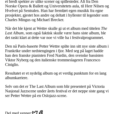
et bredt spekter av ulike scener og spillesteder. Alt fra Den
Norske Opera & Ballett og Universitetets aula, til Herr Nilsen og
Hvelvet på Sentralen. Han har fremført egen musikk fra egne
prosjekter, gjestet hos andre og deltatt i hyllester til legender som
Charles Mingus og Michael Brecker.
Når det ble kjent at Wettre skulle gi ut et album med tittelen
The
Last Album
, som også faktisk skulle være hans siste album, ble
det raskt klart at dette var noe vi ville ha i festivalprogrammet.
Den nå Paris-baserte Petter Wettre spilte inn sitt nye siste album i
Frankrike under nedstengingen i fjor. Med seg på laget hadde
han den franske pianisten Fred Nardin, den svenske bassisten
Viktor Nyberg og den italienske trommeslageren Francesco
Ciniglio.
Resultatet er et nydelig album og et verdig punktum for en lang
albumkarriere.
Selv om det er The Last Album som blir presentert på Victoria
Nasjonal Jazzscene under årets festival er det neppe siste gang vi
ser Petter Wettre på en Oslojazz-scene.
Share
Share
Del med venner: