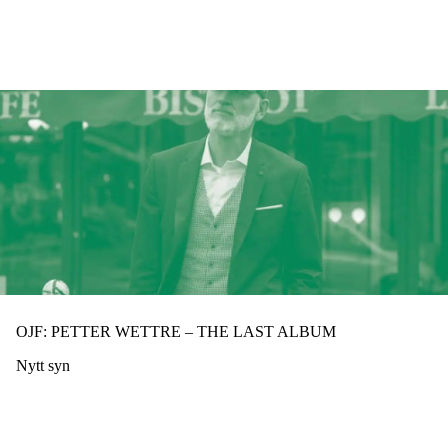
Hopp
til
hovedinnhold
OJF: PETTER WETTRE – THE LAST ALBUM
Nytt syn