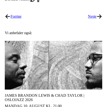
on
on
Twitter
Facebook
Forrige
Neste
Vi anbefaler også:
JAMES BRANDON LEWIS & CHAD TAYLOR |
OSLOJAZZ 2026
MANDAG 10. AUGUST KL. 21.00