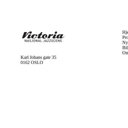
Hj
Pr
Ny
Bil
Om
Karl Johans gate 35
0162 OSLO