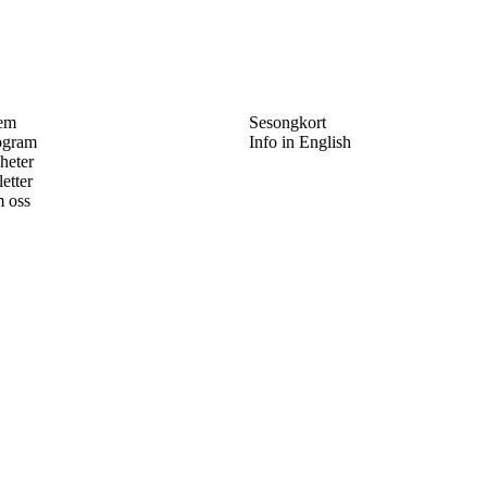
em
Sesongkort
ogram
Info in English
heter
letter
 oss