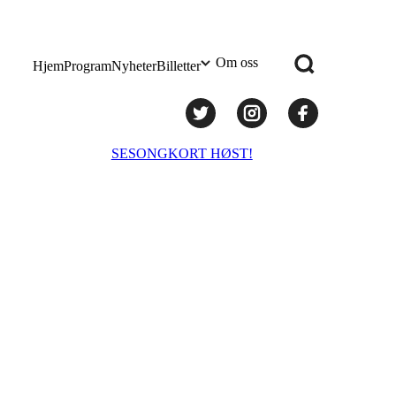
Om oss
Hjem
Program
Nyheter
Billetter
Praktisk info
SESONGKORT HØST!
Administrasjon
Styret
Teknisk utstyr/Technical equipment