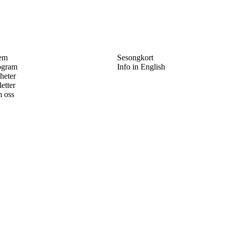
em
Sesongkort
ogram
Info in English
heter
letter
 oss