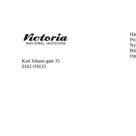
Hj
Pr
Ny
Bil
Om
Karl Johans gate 35
0162 OSLO