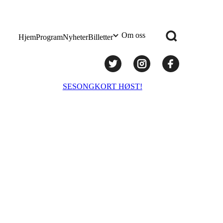
Om oss
Hjem
Program
Nyheter
Billetter
Praktisk info
SESONGKORT HØST!
Administrasjon
Styret
Teknisk utstyr/Technical equipment