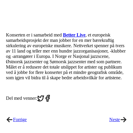
Konserten er i samarbeid med
Better Live
, et europeisk
samarbeidsprosjekt der man jobber for en mer bærekraftig
sirkulering av europeiske musikere. Nettverket spenner på tvers
av 11 land og teller mer enn hundre jazzorganisasjoner, -klubber
og -arrangører i Europa. I Norge er Nasjonal jazzscene,
Østnorsk jazzsenter og Sørnorsk jazzsenter med som partnere.
Målet er å redusere det totale utslippet for artister og publikum
ved å jobbe for flere konserter på et mindre geografisk område,
som igjen vil bidra til å skape bedre arbeidsvilkår for artistene.
Share
Share
Del med venner:
on
on
Twitter
Facebook
Forrige
Neste