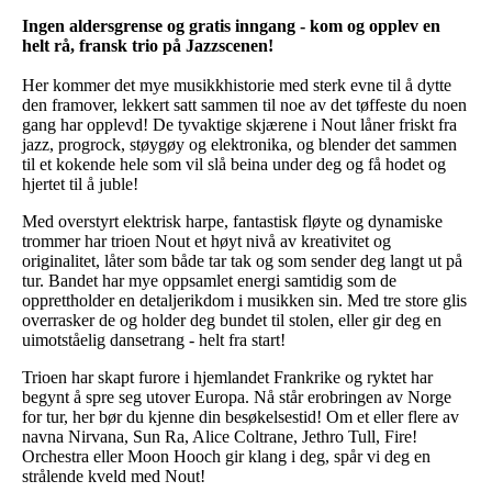
Ingen aldersgrense og gratis inngang - kom og opplev en
helt rå, fransk trio på Jazzscenen!
Her kommer det mye musikkhistorie med sterk evne til å dytte
den framover, lekkert satt sammen til noe av det tøffeste du noen
gang har opplevd! De tyvaktige skjærene i Nout låner friskt fra
jazz, progrock, støygøy og elektronika, og blender det sammen
til et kokende hele som vil slå beina under deg og få hodet og
hjertet til å juble!
Med overstyrt elektrisk harpe, fantastisk fløyte og dynamiske
trommer har trioen Nout et høyt nivå av kreativitet og
originalitet, låter som både tar tak og som sender deg langt ut på
tur. Bandet har mye oppsamlet energi samtidig som de
opprettholder en detaljerikdom i musikken sin. Med tre store glis
overrasker de og holder deg bundet til stolen, eller gir deg en
uimotståelig dansetrang - helt fra start!
Trioen har skapt furore i hjemlandet Frankrike og ryktet har
begynt å spre seg utover Europa. Nå står erobringen av Norge
for tur, her bør du kjenne din besøkelsestid! Om et eller flere av
navna Nirvana, Sun Ra, Alice Coltrane, Jethro Tull, Fire!
Orchestra eller Moon Hooch gir klang i deg, spår vi deg en
strålende kveld med Nout!