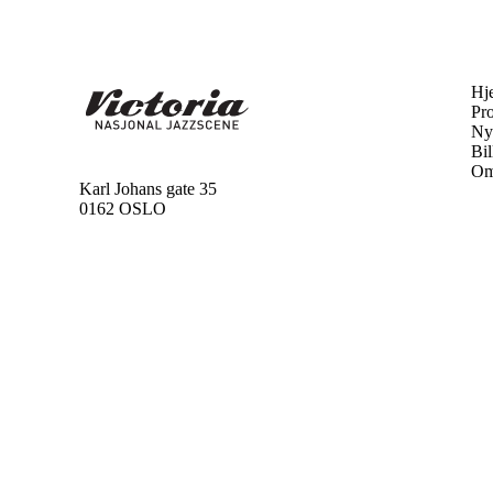
Hj
Pr
Ny
Bil
Om
Karl Johans gate 35
0162 OSLO