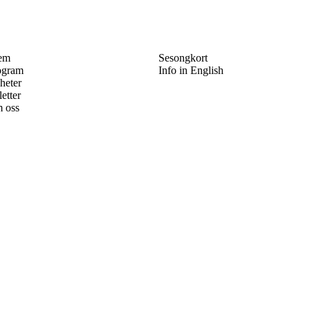
em
Sesongkort
ogram
Info in English
heter
letter
 oss