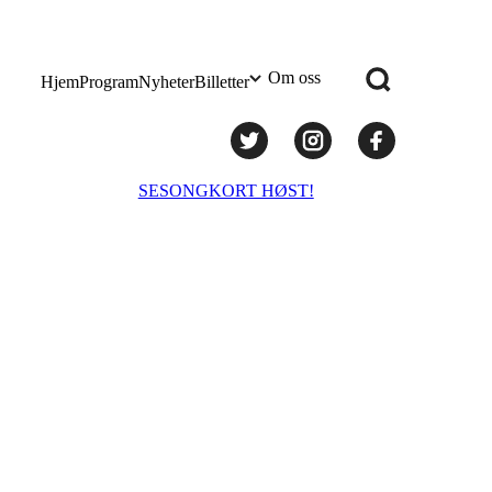
Om oss
Hjem
Program
Nyheter
Billetter
Praktisk info
SESONGKORT HØST!
Administrasjon
Styret
Teknisk utstyr/Technical equipment