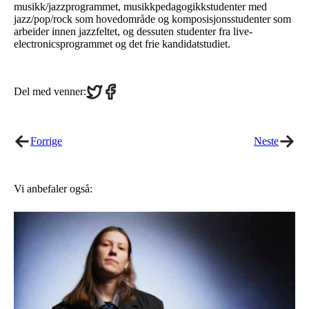
musikk/jazzprogrammet, musikkpedagogikkstudenter med
jazz/pop/rock som hovedområde og komposisjonsstudenter som
arbeider innen jazzfeltet, og dessuten studenter fra live-
electronicsprogrammet og det frie kandidatstudiet.
Share
Share
Del med venner:
on
on
Twitter
Facebook
Forrige
Neste
Vi anbefaler også: