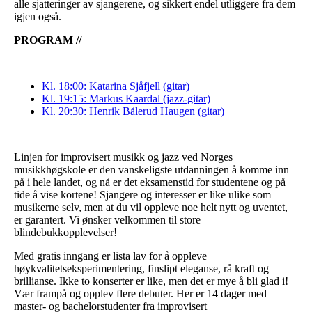
alle sjatteringer av sjangerene, og sikkert endel utliggere fra dem
igjen også.
PROGRAM //
Kl. 18:00: Katarina Sjåfjell (gitar)
Kl. 19:15: Markus Kaardal (jazz-gitar)
Kl. 20:30: Henrik Bålerud Haugen (gitar)
Linjen for improvisert musikk og jazz ved Norges
musikkhøgskole er den vanskeligste utdanningen å komme inn
på i hele landet, og nå er det eksamenstid for studentene og på
tide å vise kortene! Sjangere og interesser er like ulike som
musikerne selv, men at du vil oppleve noe helt nytt og uventet,
er garantert. Vi ønsker velkommen til store
blindebukkopplevelser!
Med gratis inngang er lista lav for å oppleve
høykvalitetseksperimentering, finslipt eleganse, rå kraft og
brillianse. Ikke to konserter er like, men det er mye å bli glad i!
Vær frampå og opplev flere debuter. Her er 14 dager med
master- og bachelorstudenter fra improvisert