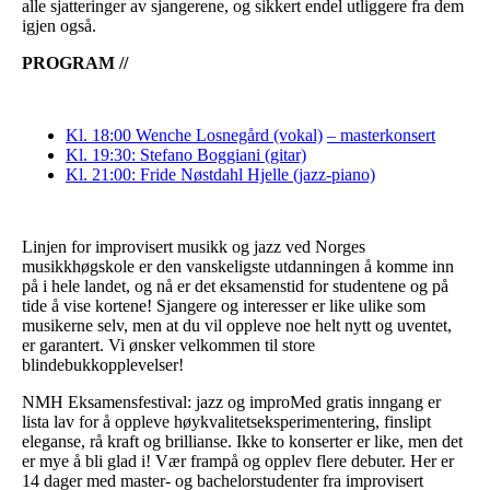
alle sjatteringer av sjangerene, og sikkert endel utliggere fra dem
igjen også.
PROGRAM //
Kl. 18:00 Wenche Losnegård (vokal)
– masterkonsert
Kl. 19:30: Stefano Boggiani (gitar)
Kl. 21:00: Fride Nøstdahl Hjelle (jazz-piano)
Linjen for improvisert musikk og jazz ved Norges
musikkhøgskole er den vanskeligste utdanningen å komme inn
på i hele landet, og nå er det eksamenstid for studentene og på
tide å vise kortene! Sjangere og interesser er like ulike som
musikerne selv, men at du vil oppleve noe helt nytt og uventet,
er garantert. Vi ønsker velkommen til store
blindebukkopplevelser!
NMH Eksamensfestival: jazz og improMed gratis inngang er
lista lav for å oppleve høykvalitetseksperimentering, finslipt
eleganse, rå kraft og brillianse. Ikke to konserter er like, men det
er mye å bli glad i! Vær frampå og opplev flere debuter. Her er
14 dager med master- og bachelorstudenter fra improvisert