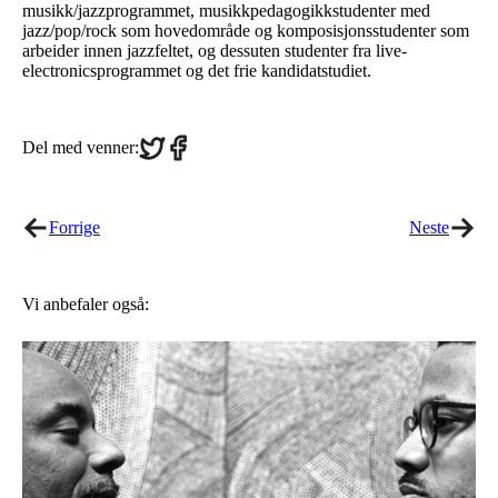
musikk/jazzprogrammet, musikkpedagogikkstudenter med
jazz/pop/rock som hovedområde og komposisjonsstudenter som
arbeider innen jazzfeltet, og dessuten studenter fra live-
electronicsprogrammet og det frie kandidatstudiet.
Share
Share
Del med venner:
on
on
Twitter
Facebook
Forrige
Neste
Vi anbefaler også: