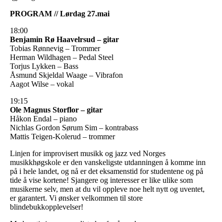
PROGRAM // Lørdag 27.mai
18:00
Benjamin Rø Haavelrsud – gitar
Tobias Rønnevig – Trommer
Herman Wildhagen – Pedal Steel
Torjus Lykken – Bass
Åsmund Skjeldal Waage – Vibrafon
Aagot Wilse – vokal
19:15
Ole Magnus Storflor – gitar
Håkon Endal – piano
Nichlas Gordon Sørum Sim – kontrabass
Mattis Teigen-Kolerud – trommer
Linjen for improvisert musikk og jazz ved Norges
musikkhøgskole er den vanskeligste utdanningen å komme inn
på i hele landet, og nå er det eksamenstid for studentene og på
tide å vise kortene! Sjangere og interesser er like ulike som
musikerne selv, men at du vil oppleve noe helt nytt og uventet,
er garantert. Vi ønsker velkommen til store
blindebukkopplevelser!