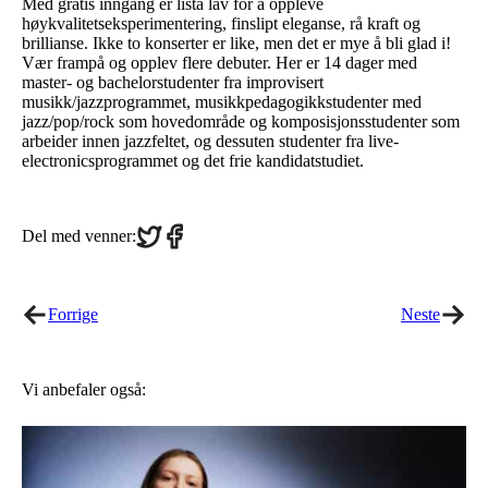
Med gratis inngang er lista lav for å oppleve
høykvalitetseksperimentering, finslipt eleganse, rå kraft og
brillianse. Ikke to konserter er like, men det er mye å bli glad i!
Vær frampå og opplev flere debuter. Her er 14 dager med
master- og bachelorstudenter fra improvisert
musikk/jazzprogrammet, musikkpedagogikkstudenter med
jazz/pop/rock som hovedområde og komposisjonsstudenter som
arbeider innen jazzfeltet, og dessuten studenter fra live-
electronicsprogrammet og det frie kandidatstudiet.
Share
Share
Del med venner:
on
on
Twitter
Facebook
Forrige
Neste
Vi anbefaler også: