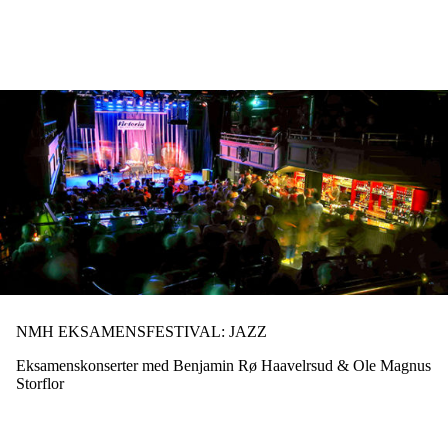
Hopp
til
hovedinnhold
NMH EKSAMENSFESTIVAL: JAZZ
Eksamenskonserter med Benjamin Rø Haavelrsud & Ole Magnus
Storflor