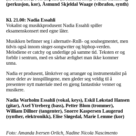
(perkusjon, kor), Åsmund Skjeldal Waage (vibrafon, synth)
Kl. 21.00: Nadia Essahli
Vokalist og musikkprodusent Nadia Essahli spiller
eksamenskonsert med egne låter.
Musikken befinner seg i alternativ-RnB- og soulsegmentet, men
tidvis også innom singer-songwriter og hiphop-verden.
Melodiene er catchy og underlige på samme tid. Teksten er og
forblir i sentrum, med en sårbar ærlighet man ikke kommer
unna.
Nadia er produsent, låtskriver og arrangør og instrumentalist på
store deler av innspillingene, men gleder seg veldig til å
presentere nytt materiale med en gjeng fantastiske venner og
musikere.
Nadia Warholm Essahli (vokal, keys), Eskil Løkstad Hansen
(gitar), Axel Ytreberg (bass), Petter Blom (trommer),
William Dillner (tangenter), Snorre Kaspersen Laugerud
(synther, elektronikk), Elise Sløgedal, Marie Lemme (kor)
Foto: Amanda Iversen Orlich, Nadine Nicola Nascimento