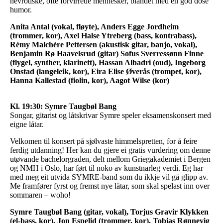
nevrotiske, ofte forvirrede mennesker, blandet med en god dose
humor.
Anita Antal (vokal, fløyte), Anders Egge Jordheim
(trommer, kor), Axel Halse Ytreberg (bass, kontrabass),
Rémy Malchère Pettersen (akustisk gitar, banjo, vokal),
Benjamin Rø Haavelsrud (gitar) Sofus Sverressønn Finne
(flygel, synther, klarinett), Hassan Albadri (oud), Ingeborg
Onstad (langeleik, kor), Eira Elise Øverås (trompet, kor),
Hanna Kallestad (fiolin, kor), Aagot Wilse (kor)
Kl. 19:30: Symre Taugbøl Bang
Songar, gitarist og låtskrivar Symre speler eksamenskonsert med
eigne låtar.
Velkomen til konsert på sjølvaste himmelspretten, for å feire
ferdig utdanning! Her kan du gjere ei gratis vurdering om denne
utøvande bachelorgraden, delt mellom Griegakademiet i Bergen
og NMH i Oslo, har ført til noko av kunstnarleg verdi. Eg har
med meg eit utvida SYMRE-band som du ikkje vil gå glipp av.
Me framfører fyrst og fremst nye låtar, som skal spelast inn over
sommaren – woho!
Symre Taugbøl Bang (gitar, vokal), Torjus Gravir Klykken
(el-bass, kor), Jon Espelid (trommer, kor), Tobias Rønnevig