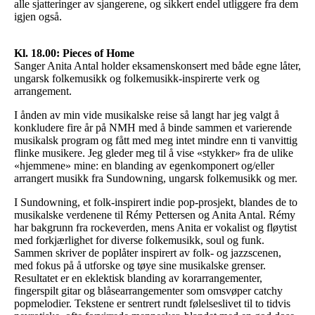
alle sjatteringer av sjangerene, og sikkert endel utliggere fra dem
igjen også.
Kl. 18.00: Pieces of Home
Sanger Anita Antal holder eksamenskonsert med både egne låter,
ungarsk folkemusikk og folkemusikk-inspirerte verk og
arrangement.
I ånden av min vide musikalske reise så langt har jeg valgt å
konkludere fire år på NMH med å binde sammen et varierende
musikalsk program og fått med meg intet mindre enn ti vanvittig
flinke musikere. Jeg gleder meg til å vise «stykker» fra de ulike
«hjemmene» mine: en blanding av egenkomponert og/eller
arrangert musikk fra Sundowning, ungarsk folkemusikk og mer.
I Sundowning, et folk-inspirert indie pop-prosjekt, blandes de to
musikalske verdenene til Rémy Pettersen og Anita Antal. Rémy
har bakgrunn fra rockeverden, mens Anita er vokalist og fløytist
med forkjærlighet for diverse folkemusikk, soul og funk.
Sammen skriver de poplåter inspirert av folk- og jazzscenen,
med fokus på å utforske og tøye sine musikalske grenser.
Resultatet er en eklektisk blanding av korarrangementer,
fingerspilt gitar og blåsearrangementer som omsvøper catchy
popmelodier. Tekstene er sentrert rundt følelseslivet til to tidvis