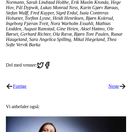
Normann, Sarah Lindstad Holthe, Erik Maxím Kronda, Hege
Hov, Pål Dypwik, Lukas Monrad Ness, Karin Gjørv Røraas,
Stefan Wulff, Fred Kuyper, Sigrd Erdal, Isaia Contreras
Holsæter, Torfinn Lysne, Heidi Henriksen, Bjørn Kolerud,
Ingeborg Fjæran Tveit, Nora Warholm Essahli, Mathias
Liodden, August Ramstad, Gine Heien, Aksel Høimo, Ole
Børset, Gerhard Richter, Ola Rævø, Bjørn Tore Paulen, Runar
Haugeland, Sara Angelica Spilling, Mikal Hægeland, Thea
Sofie Vervik Barka
Share
Share
Del med venner:
on
on
Twitter
Facebook
Forrige
Neste
Vi anbefaler også: