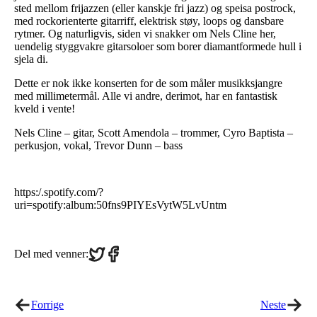
sted mellom frijazzen (eller kanskje fri jazz) og speisa postrock,
med rockorienterte gitarriff, elektrisk støy, loops og dansbare
rytmer. Og naturligvis, siden vi snakker om Nels Cline her,
uendelig styggvakre gitarsoloer som borer diamantformede hull i
sjela di.
Dette er nok ikke konserten for de som måler musikksjangre
med millimetermål. Alle vi andre, derimot, har en fantastisk
kveld i vente!
Nels Cline – gitar, Scott Amendola – trommer, Cyro Baptista –
perkusjon, vokal, Trevor Dunn – bass
https:/.spotify.com/?
uri=spotify:album:50fns9PIYEsVytW5LvUntm
Share
Share
Del med venner:
on
on
Twitter
Facebook
Forrige
Neste