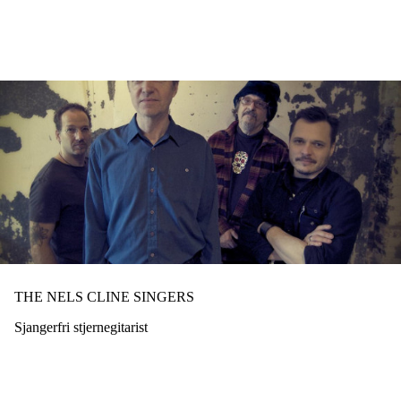
Hopp
til
hovedinnhold
THE NELS CLINE SINGERS
Sjangerfri stjernegitarist