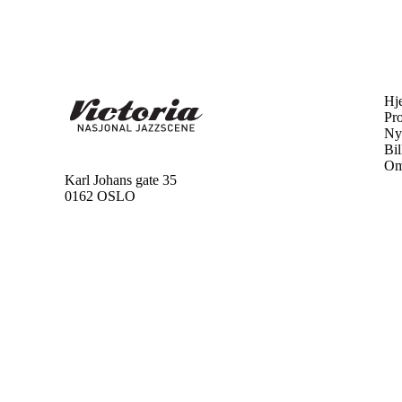
Hj
Pr
Ny
Bil
Om
Karl Johans gate 35
0162 OSLO