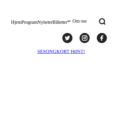
Om oss
Hjem
Program
Nyheter
Billetter
Praktisk info
SESONGKORT HØST!
Administrasjon
Styret
Teknisk utstyr/Technical equipment