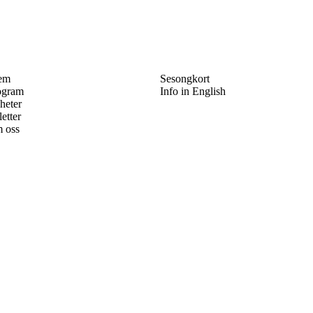
em
Sesongkort
ogram
Info in English
heter
letter
 oss