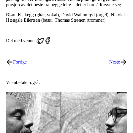
porsjon av det beste fra begge leire – det er bare å forsyne seg!
Bjørn Klakegg (gitar, vokal), David Wallumrød (orgel), Nikolai
Hængsle Eilertsen (bass), Thomas Strønen (trommer)
Share
Share
Del med venner:
on
on
Twitter
Facebook
Forrige
Neste
Vi anbefaler også: