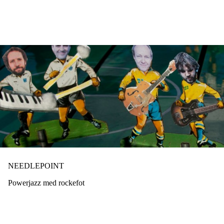
Hopp
til
hovedinnhold
NEEDLEPOINT
Powerjazz med rockefot