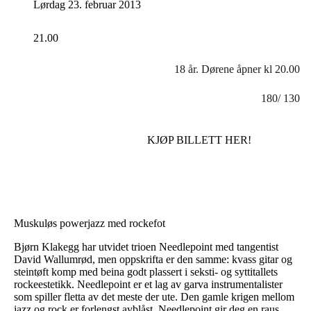
Lørdag 23. februar 2013
21.00
18 år. Dørene åpner kl 20.00
180/ 130
KJØP BILLETT HER!
Muskuløs powerjazz med rockefot
Bjørn Klakegg har utvidet trioen Needlepoint med tangentist
David Wallumrød, men oppskrifta er den samme: kvass gitar og
steintøft komp med beina godt plassert i seksti- og syttitallets
rockeestetikk. Needlepoint er et lag av garva instrumentalister
som spiller fletta av det meste der ute. Den gamle krigen mellom
jazz og rock er forlengst avblåst. Needlepoint gir deg en raus