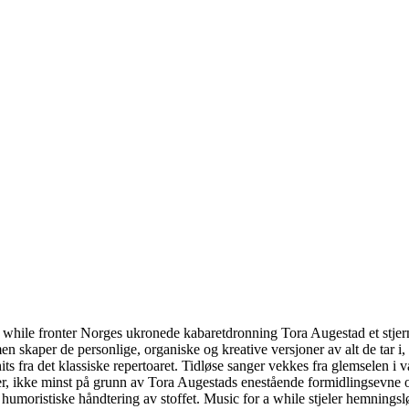
a while fronter Norges ukronede kabaretdronning Tora Augestad et stjer
 skaper de personlige, organiske og kreative versjoner av alt de tar i,
hits fra det klassiske repertoaret. Tidløse sanger vekkes fra glemselen i 
er, ikke minst på grunn av Tora Augestads enestående formidlingsevne
humoristiske håndtering av stoffet. Music for a while stjeler hemningsl