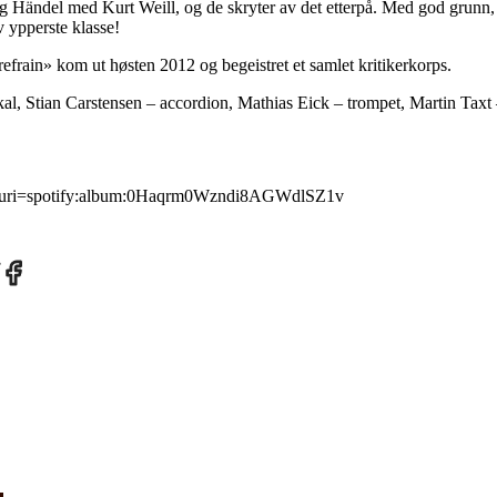
 Händel med Kurt Weill, og de skryter av det etterpå. Med god grunn, si
 ypperste klasse!
refrain» kom ut høsten 2012 og begeistret et samlet kritikerkorps.
al, Stian Carstensen – accordion, Mathias Eick – trompet, Martin Taxt
om/?uri=spotify:album:0Haqrm0Wzndi8AGWdlSZ1v
re
Share
on
tter
Facebook