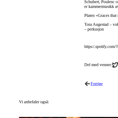
Schubert, Poulenc og
er kammermusikk av
Platen «Graces that 
Tora Augestad – vok
– perkusjon
https:/.spotify.c
Sha
Del med venner:
on
Twi
Forrige
Vi anbefaler også: