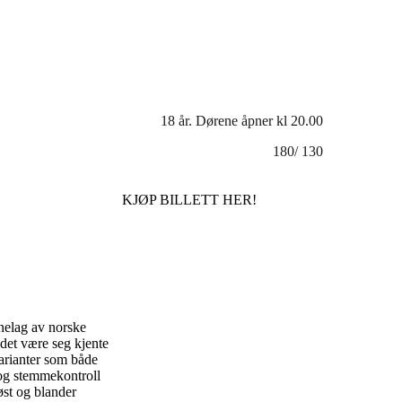
18 år. Dørene åpner kl 20.00
180/ 130
KJØP BILLETT HER!
nelag av norske
 det være seg kjente
varianter som både
 og stemmekontroll
øst og blander