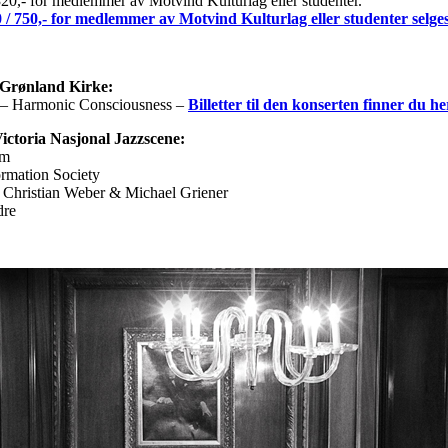
320,- for medlemmer av Motvind Kulturlag eller studenter.
0 / 750,- for medlemmer av Motvind Kulturlag eller studenter selge
 Grønland Kirke:
e – Harmonic Consciousness –
Billetter til den konserten finner du he
Victoria Nasjonal Jazzscene:
om
ormation Society
 Christian Weber & Michael Griener
dre