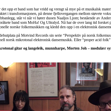
det opp et band som har vridd og vrengt så mye på et musikalsk materia
nktet i transformasjonen, på denne fjellovergangen mellom støvete voks
lubbanlegg, står vi når vi hører duoen Naaljos Ljom; bestående av And
 bråkete band som MoHa! Og Ultralyd. Nå har de over lang tid forsket p
sjonelle norske folkemusikken og kledd den opp i en elektronisk danse
debutplata på Motvind Records sin serie “Perspektiv på norsk folkemus
nell norsk mikrotonal elektronisk dansemusikk. Eller “proper acid folk
rotonal gitar og langeleik, munnharpe, Morten Joh – modulær sy