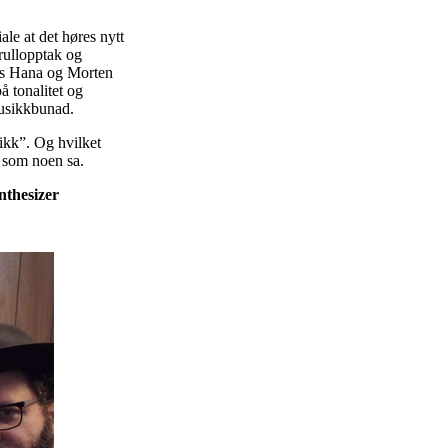
le at det høres nytt
rullopptak og
ers Hana og Morten
å tonalitet og
musikkbunad.
ikk”. Og hvilket
” som noen sa.
nthesizer