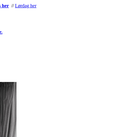
s her
//
Lørdag her
r.