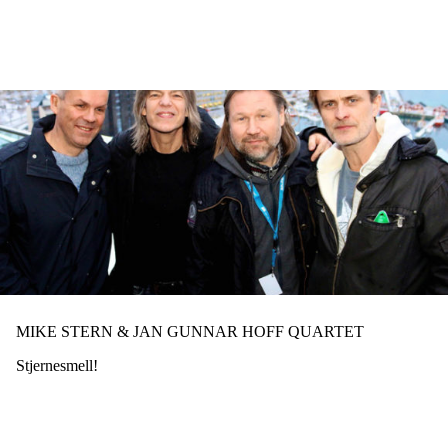
Hopp
til
hovedinnhold
MIKE STERN & JAN GUNNAR HOFF QUARTET
Stjernesmell!