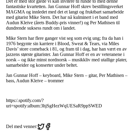
Det er med stor glede vi kan invitere til runde to med denne
fantastiske kvartetten. Jan Gunnar Hoff skrev bestillingsverket
MAGMA og innledet med det et langt og fruktbart samarbeide
med gitarist Mike Stern. Det har nå kulminert i et band med
Audun Kleive (årets Buddy-pris vinner!) og Per Mathisen til
dundrende suksess rundt om i landet.
Mike Stern har flere ganger vist seg som evig ung; fra da han i
1976 begynte sin karriere i Blood, Sweat & Tears, via Miles
Davis’ store comeback i 81, og fram til i dag, har han vært en av
jazzens største gitarister. Jan Gunnar Hoff er en av veteranene i
norsk – og ikke minst nordnorsk – musikkliv med utallige plater,
samarbeider og konserter under beltet.
Jan Gunnar Hoff – keyboard, Mike Stern – gitar, Per Mathisen –
bass, Audun Kleive – trommer
https:/.spotify.com/?
uri=spotify:album:3hjSgHezWqUESaR9ppSWED
Share
Share
Del med venner:
on
on