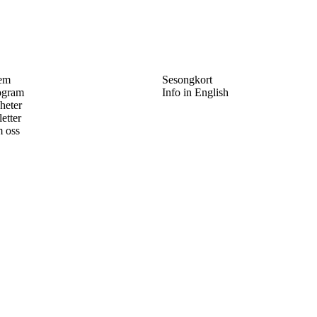
em
Sesongkort
ogram
Info in English
heter
letter
 oss