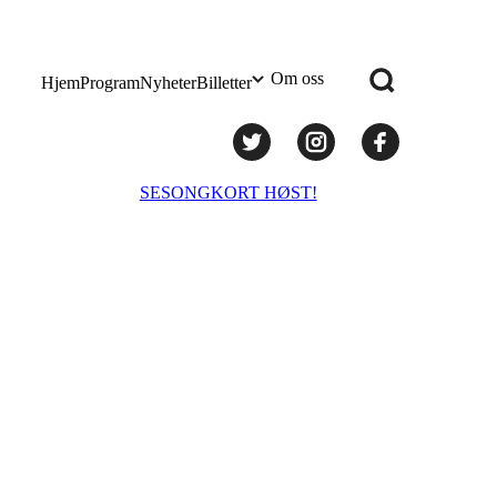
Om oss
Hjem
Program
Nyheter
Billetter
Praktisk info
SESONGKORT HØST!
Administrasjon
Styret
Teknisk utstyr/Technical equipment