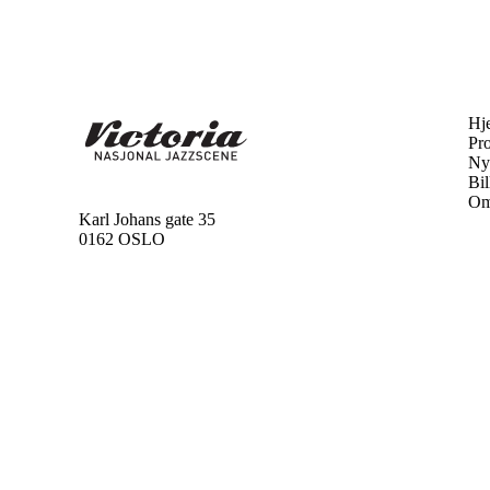
Hj
Pr
Ny
Bil
Om
Karl Johans gate 35
0162 OSLO