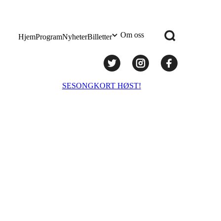
Om oss
Hjem
Program
Nyheter
Billetter
Praktisk info
SESONGKORT HØST!
Administrasjon
Styret
Teknisk utstyr/Technical equipment