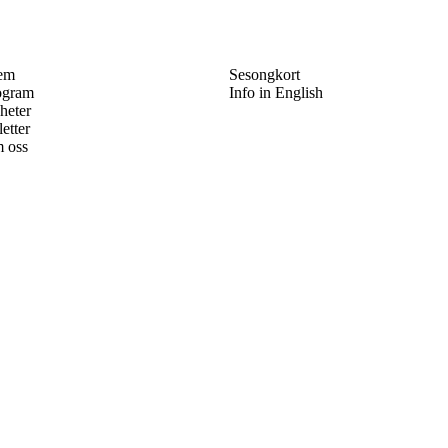
em
Sesongkort
ogram
Info in English
heter
letter
 oss