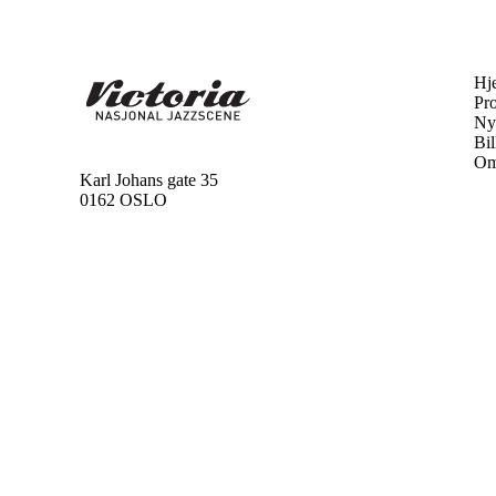
Hj
Pr
Ny
Bil
Om
Karl Johans gate 35
0162 OSLO