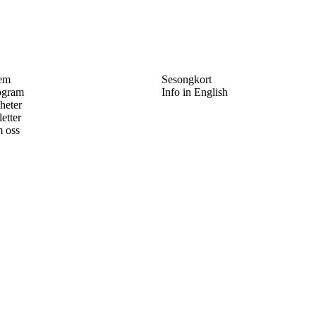
em
Sesongkort
ogram
Info in English
heter
letter
 oss