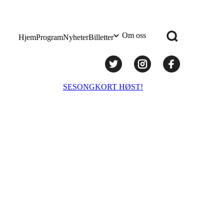
Om oss
Hjem
Program
Nyheter
Billetter
Praktisk info
SESONGKORT HØST!
Administrasjon
Styret
Teknisk utstyr/Technical equipment