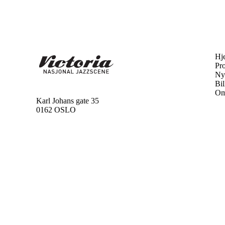
Hj
Pr
Ny
Bil
Om
Karl Johans gate 35
0162 OSLO