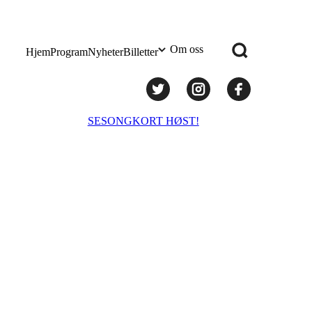
Om oss
Hjem
Program
Nyheter
Billetter
Praktisk info
SESONGKORT HØST!
Administrasjon
Styret
Teknisk utstyr/Technical equipment