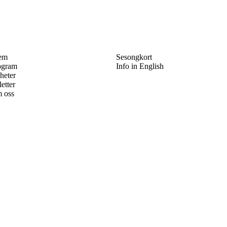
em
Sesongkort
ogram
Info in English
heter
letter
 oss