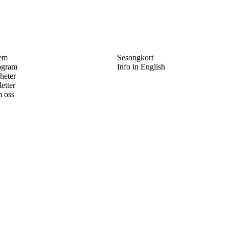
em
Sesongkort
ogram
Info in English
heter
letter
 oss