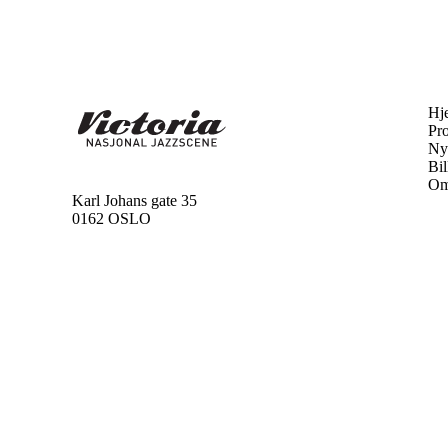
Hj
Pr
Ny
Bil
Om
Karl Johans gate 35
0162 OSLO