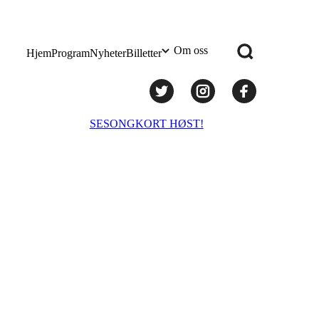
Om oss
Hjem
Program
Nyheter
Billetter
Praktisk info
SESONGKORT HØST!
Administrasjon
Styret
Teknisk utstyr/Technical equipment