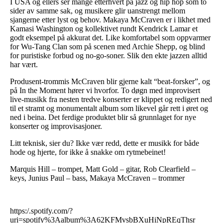
I USA og ellers ser mange etterhvert på jazz og hip hop som to
sider av samme sak, og musikere glir uanstrengt mellom
sjangerne etter lyst og behov. Makaya McCraven er i likhet med
Kamasi Washington og kollektivet rundt Kendrick Lamar et
godt eksempel på akkurat det. Like komfortabel som oppvarmer
for Wu-Tang Clan som på scenen med Archie Shepp, og blind
for puristiske forbud og no-go-soner. Slik den ekte jazzen alltid
har vært.
Produsent-trommis McCraven blir gjerne kalt “beat-forsker”, og
på In the Moment hører vi hvorfor. To døgn med improvisert
live-musikk fra nesten tredve konserter er klippet og redigert ned
til et stramt og monumentalt album som likevel går rett i øret og
ned i beina. Det ferdige produktet blir så grunnlaget for nye
konserter og improvisasjoner.
Litt teknisk, sier du? Ikke vær redd, dette er musikk for både
hode og hjerte, for ikke å snakke om rytmebeinet!
Marquis Hill – trompet, Matt Gold – gitar, Rob Clearfield –
keys, Junius Paul – bass, Makaya McCraven – trommer
https:/.spotify.com/?
uri=spotify%3Aalbum%3A62KFMvsbBXuHiNpREqThsr