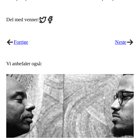
Share
Share
Del med venner:
on
on
Twitter
Facebook
Forrige
Neste
Vi anbefaler også: