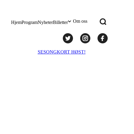
Om oss
Hjem
Program
Nyheter
Billetter
Praktisk info
SESONGKORT HØST!
Administrasjon
Styret
Teknisk utstyr/Technical equipment