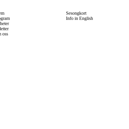
em
Sesongkort
ogram
Info in English
heter
letter
 oss