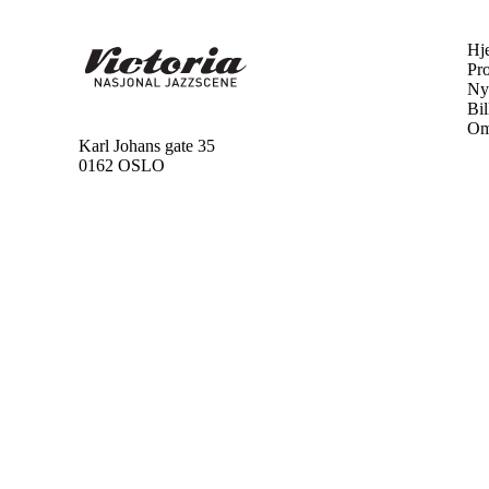
Hj
Pr
Ny
Bil
Om
Karl Johans gate 35
0162 OSLO