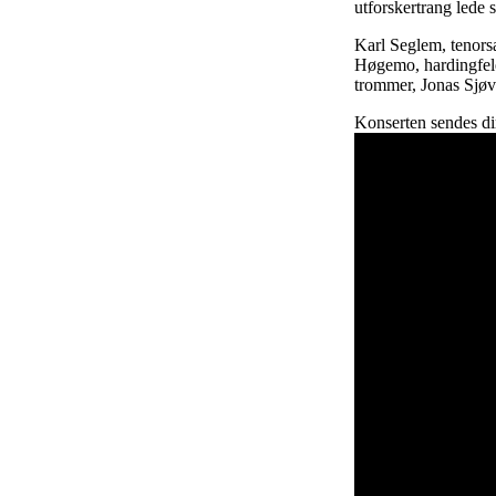
utforskertrang lede s
Karl Seglem, tenors
Høgemo, hardingfele
trommer, Jonas Sjøva
Konserten sendes direk