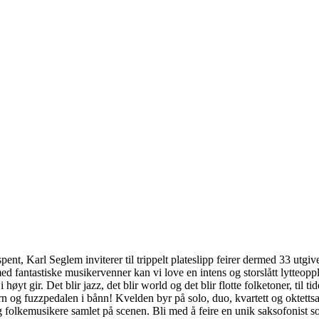
pent, Karl Seglem inviterer til trippelt plateslipp feirer dermed 33 utgi
 fantastiske musikervenner kan vi love en intens og storslått lytteopp
høyt gir. Det blir jazz, det blir world og det blir flotte folketoner, til t
 og fuzzpedalen i bånn! Kvelden byr på solo, duo, kvartett og oktettsa
g folkemusikere samlet på scenen. Bli med å feire en unik saksofonist so