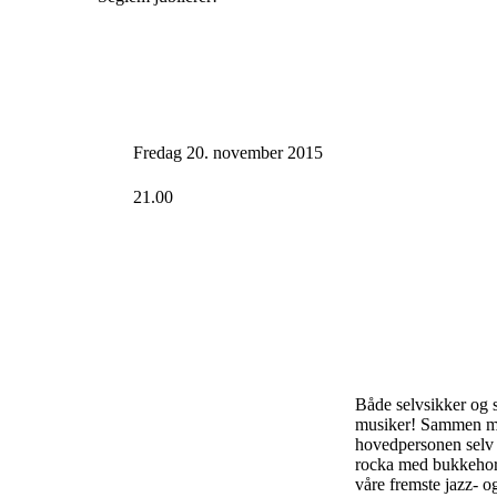
Fredag 20. november 2015
21.00
Både selvsikker og s
musiker! Sammen med
hovedpersonen selv i 
rocka med bukkehorn
våre fremste jazz- o