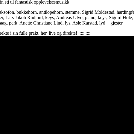
in sti til fantastisk opplevelsesmusikk.
aksofon, bukkehorn, antilopehorn, stemme, Sigrid Moldestad, hardingf
r, Lars Jakob Rudjord, keys, Andreas Ulvo, piano, keys, Sigurd Hole
ag, perk, Anette Christiane Lind, lys, Asle Karstad, lyd + gjester
te i sin fulle prakt, her, live og direkte! ::::::::::