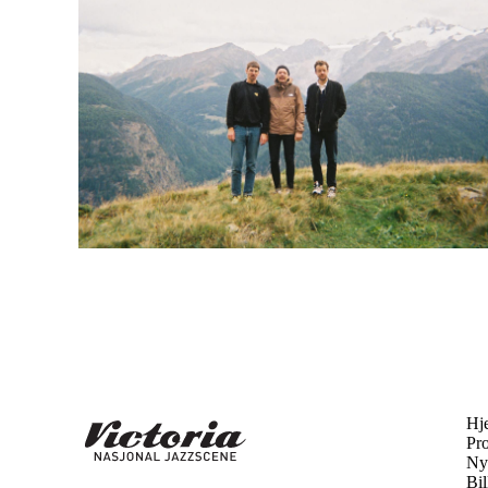
Hj
Pr
Ny
Bil