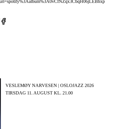
com/?uri=spotify%3Aalbum%3A0vCfNZqx3CbqH06jLEBhxp
re
Share
on
tter
Facebook
VESLEMØY NARVESEN | OSLOJAZZ 2026
TIRSDAG 11. AUGUST KL. 21.00