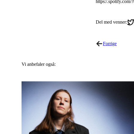
https:/.spotify.
Sha
Del med venner:
on
Twi
Forrige
Vi anbefaler også: