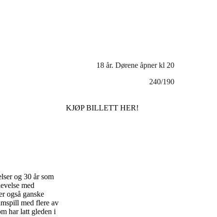
18 år. Dørene åpner kl 20
240/190
KJØP BILLETT HER!
velser og 30 år som
levelse med
ider også ganske
mspill med flere av
m har latt gleden i