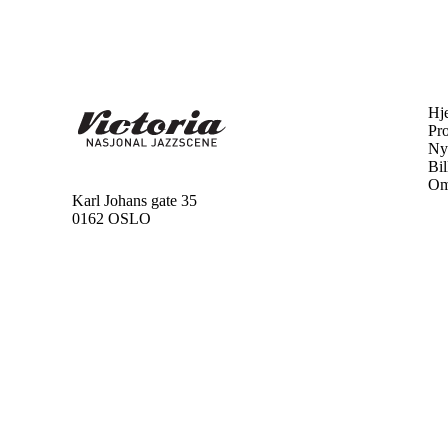
Hj
Pr
Ny
Bil
Om
Karl Johans gate 35
0162 OSLO