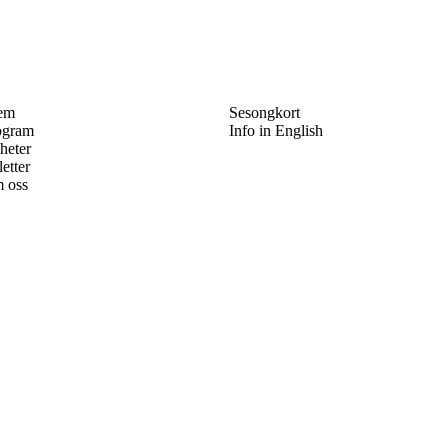
em
Sesongkort
ogram
Info in English
heter
letter
 oss