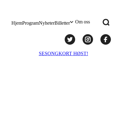
Om oss
Hjem
Program
Nyheter
Billetter
Praktisk info
SESONGKORT HØST!
Administrasjon
Styret
Teknisk utstyr/Technical equipment