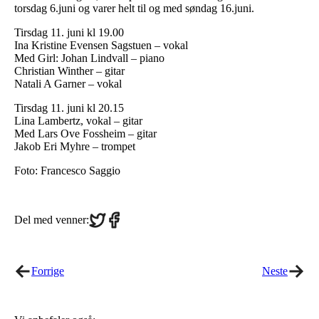
torsdag 6.juni og varer helt til og med søndag 16.juni.
Tirsdag 11. juni kl 19.00
Ina Kristine Evensen Sagstuen – vokal
Med Girl: Johan Lindvall – piano
Christian Winther – gitar
Natali A Garner – vokal
Tirsdag 11. juni kl 20.15
Lina Lambertz, vokal – gitar
Med Lars Ove Fossheim – gitar
Jakob Eri Myhre – trompet
Foto: Francesco Saggio
Share
Share
Del med venner:
on
on
Twitter
Facebook
Forrige
Neste