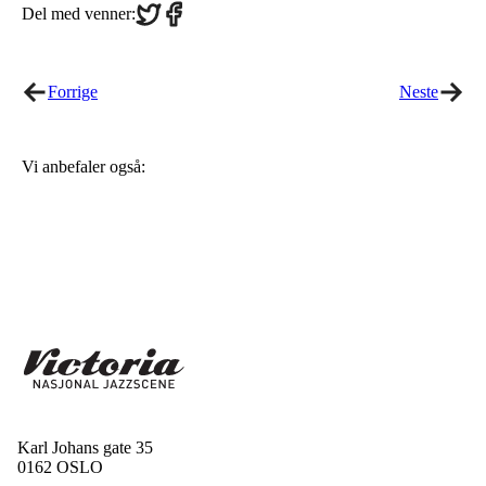
Share
Share
Del med venner:
on
on
Twitter
Facebook
Forrige
Neste
Vi anbefaler også:
Karl Johans gate 35
0162 OSLO