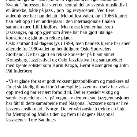
Svante Thuresson har vært en sentral del av svensk musikkliv i
en årrekke, både på jazz-, pop- og revyscenen. Ved flere
anledninger har han deltatt i Melodifestivalen, og i 1966 klatret
han helt opp til en andreplass i den internasjonale finalen
sammen med Lill Lindfors. Men mest kjent er han som
jazzsanger, og opp gjennom årene har han gjort utallige
konserter og gitt ut en rekke plater.
Oslo storband så dagens lys i 1999, men bandets kjerne har aner
allerede fra 1980-tallet og het tidligere Oslo Sporveiers
Storband. De har gjort en rekke konserter på blant annet
Kongsberg Jazzfestival og Oslo Jazzfestiva,l og samarbeidet
med kjente solister som Karin Krogh, Bernt Rosengren og John
Pål Inderberg
«Vi er glade for at et godt voksent jazzpublikum og musikere nå
får et skikkelig tilbud for å høre/spille jazzen man selv har vokst
opp med og har et nært forhold til. Det er spesielt viktig og
særdeles gledelig at vi på vegne av den voksne jazzgenerasjonen
har fått til dette samarbeide med Nasjonal Jazzscene som er live-
jazzens ansikt utad i Norge. Det er vårt ønske å trekke en linje
fra Metropol og Malla-tiden og frem til dagens Nasjonal
jazzscene» Tore Sandnæs