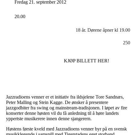
Fredag 21. september 2012
20.00
18 år. Dørene åpner kl 19.00
250
KJØP BILLETT HER!
Jazzradioens venner er et initiativ fra ildsjelene Tore Sandnæs,
Peter Malling og Stein Kagge. De ønsker å presentere
jazzgodbiter fra swing og mainstream-tradisjonen. I løpet av fire
konserter denne høsten vil du få anledning til å høre landets
yppertste musikerere innen denne sjangerern.
Høstens første kveld med Jazzradioens venner byr på en svensk
musikklegende i samspill med Tigerstadens eget storband.