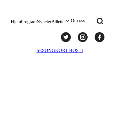
Om oss
Hjem
Program
Nyheter
Billetter
Praktisk info
SESONGKORT HØST!
Administrasjon
Styret
Teknisk utstyr/Technical equipment