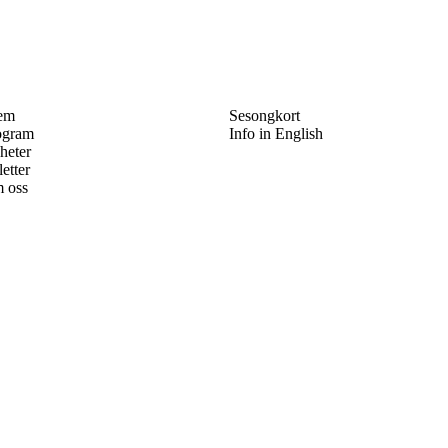
em
Sesongkort
ogram
Info in English
heter
letter
 oss