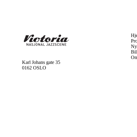
Hj
Pr
Ny
Bil
Om
Karl Johans gate 35
0162 OSLO