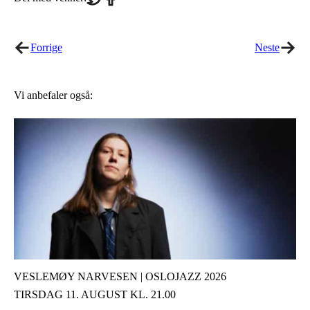
on
on
Twitter
Facebook
Forrige
Neste
Vi anbefaler også:
VESLEMØY NARVESEN | OSLOJAZZ 2026
TIRSDAG 11. AUGUST KL. 21.00