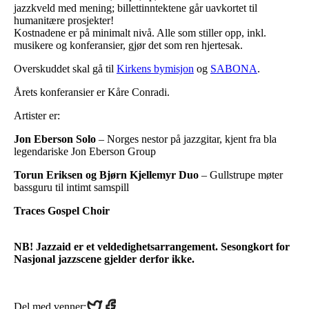
jazzkveld med mening; billettinntektene går uavkortet til
humanitære prosjekter!
Kostnadene er på minimalt nivå. Alle som stiller opp, inkl.
musikere og konferansier, gjør det som ren hjertesak.
Overskuddet skal gå til
Kirkens bymisjon
og
SABONA
.
Årets konferansier er Kåre Conradi.
Artister er:
Jon Eberson Solo
– Norges nestor på jazzgitar, kjent fra bla
legendariske Jon Eberson Group
Torun Eriksen og Bjørn Kjellemyr Duo
– Gullstrupe møter
bassguru til intimt samspill
Traces Gospel Choir
NB! Jazzaid er et veldedighetsarrangement. Sesongkort for
Nasjonal jazzscene gjelder derfor ikke.
Share
Share
Del med venner: